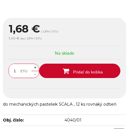
1,68
€
s DPH / ETU
1,40 €
bez DPH / ETU
Na sklade
+
ETU
Pridať do košíka
-
do mechanických pasteliek SCALA , 12 ks rovnaký odtieň
Obj. čislo:
4040/01