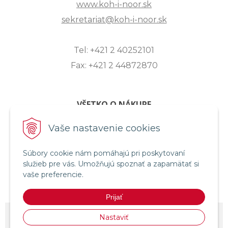
www.koh-i-noor.sk
sekretariat@koh-i-noor.sk
Tel: +421 2 40252101
Fax: +421 2 44872870
VŠETKO O NÁKUPE
ZASLANIE OTÁZKY
Vaše nastavenie cookies
O SPOLOČNOSTI
Súbory cookie nám pomáhajú pri poskytovaní
OBCHODNÉ PODMIENKY
služieb pre vás. Umožňujú spoznať a zapamätať si
REKLAMAČNÝ PORIADOK
vaše preferencie.
OCHRANA OSOBNÝCH ÚDAJOV
Prijať
© 2026 KOH-I-NOOR HARDTMUTH SLOVENSKO •
NextShop
&
e-shop
Nastaviť