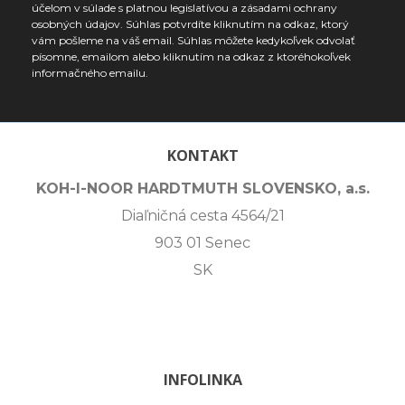
účelom v súlade s platnou legislatívou a zásadami ochrany
osobných údajov. Súhlas potvrdíte kliknutím na odkaz, ktorý
vám pošleme na váš email. Súhlas môžete kedykoľvek odvolať
písomne, emailom alebo kliknutím na odkaz z ktoréhokoľvek
informačného emailu.
KONTAKT
KOH-I-NOOR HARDTMUTH SLOVENSKO, a.s.
Diaľničná cesta 4564/21
903 01 Senec
SK
INFOLINKA