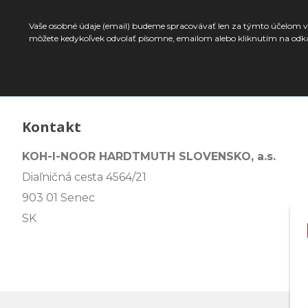
Vaše osobné údaje (email) budeme spracovávať len za týmto účelom v 
môžete kedykoľvek odvolať písomne, emailom alebo kliknutím na odk
Kontakt
KOH-I-NOOR HARDTMUTH SLOVENSKO, a.s.
Diaľničná cesta 4564/21
903 01 Senec
SK