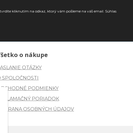
tvrdíte kliknutím na odkaz, ktorý vám pošleme na váš email. Súhlas
Všetko o nákupe
ASLANIE OTÁZKY
O SPOLOČNOSTI
OBCHODNÉ PODMIENKY
REKLAMAČNÝ PORIADOK
OCHRANA OSOBNÝCH ÚDAJOV