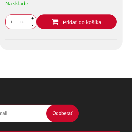
Na sklade
+
Pridať do košíka
ETU
-
Odoberať