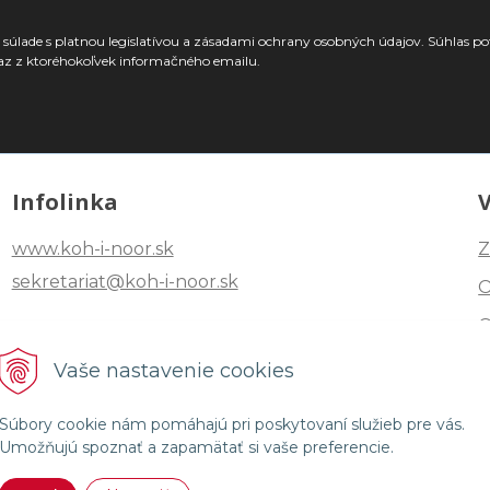
súlade s platnou legislatívou a zásadami ochrany osobných údajov. Súhlas po
az z ktoréhokoľvek informačného emailu.
Infolinka
www.koh-i-noor.sk
Z
sekretariat@koh-i-noor.sk
Tel: +421 2 40252101
Vaše nastavenie cookies
Fax: +421 2 44872870
Súbory cookie nám pomáhajú pri poskytovaní služieb pre vás.
Umožňujú spoznať a zapamätať si vaše preferencie.