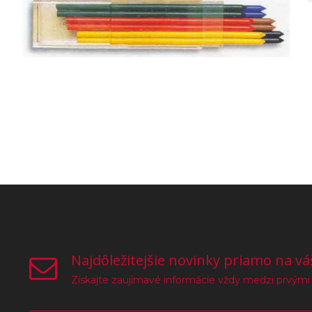
Najdôležitejšie novinky priamo na vá
Získajte zaujímavé informácie vždy medzi prvými