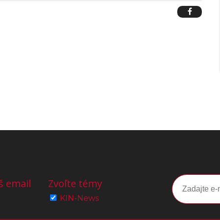
š email
Zvoľte témy
KIN-News