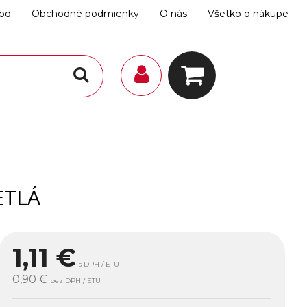
hod
Obchodné podmienky
O nás
Všetko o nákupe
ETLÁ
1,11
€
s DPH / ETU
0,90 €
bez DPH / ETU