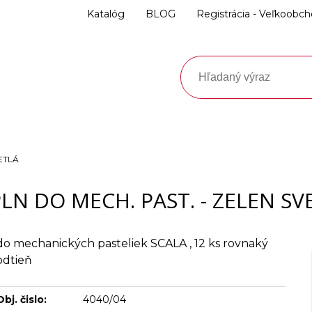
Katalóg
BLOG
Registrácia - Veľkoobc
ETLÁ
LN DO MECH. PAST. - ZELEN SV
do mechanických pasteliek SCALA , 12 ks rovnaký
odtieň
Obj. čislo:
4040/04