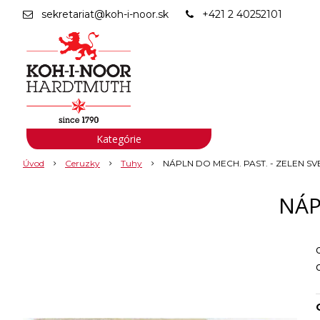
sekretariat@koh-i-noor.sk
+421 2 40252101
Kategórie
Úvod
Ceruzky
Tuhy
NÁPLN DO MECH. PAST. - ZELEN SV
NÁP