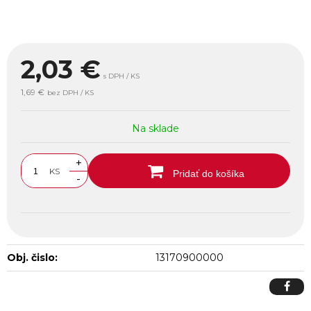
2,03
€
s DPH / KS
1,69 €
bez DPH / KS
Na sklade
+
KS
Pridať do košíka
-
Obj. čislo:
13170900000