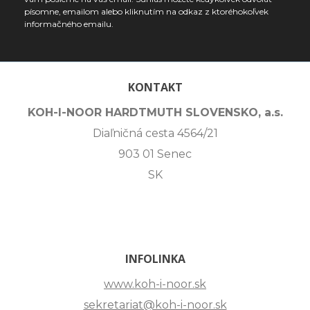
písomne, emailom alebo kliknutím na odkaz z ktoréhokoľvek
informačného emailu.
KONTAKT
KOH-I-NOOR HARDTMUTH SLOVENSKO, a.s.
Diaľničná cesta 4564/21
903 01 Senec
SK
INFOLINKA
www.koh-i-noor.sk
sekretariat@koh-i-noor.sk