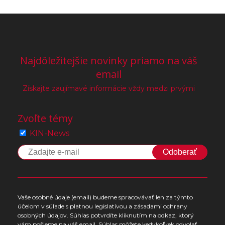
Najdôležitejšie novinky priamo na váš
email
Získajte zaujímavé informácie vždy medzi prvými
Zvoľte témy
KIN-News
Odoberať
Vaše osobné údaje (email) budeme spracovávať len za týmto
účelom v súlade s platnou legislatívou a zásadami ochrany
osobných údajov. Súhlas potvrdíte kliknutím na odkaz, ktorý
vám pošleme na váš email. Súhlas môžete kedykoľvek odvolať