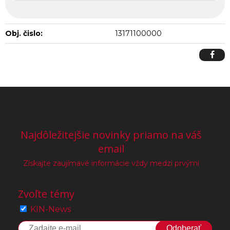
Obj. čislo:
13171100000
Najdôležitejšie novinky priamo na váš
email
Získajte zaujímavé informácie vždy medzi prvými
Zvoľte témy
KIN-News
Odoberať