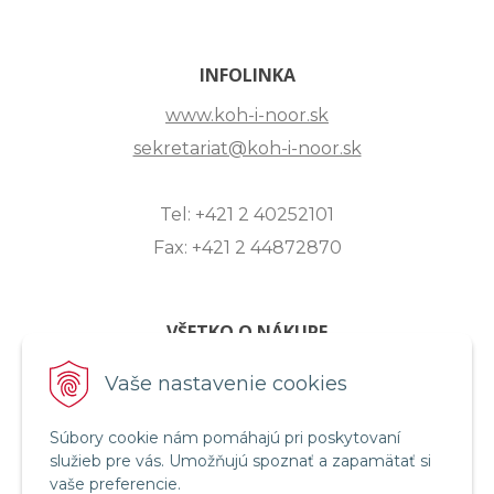
INFOLINKA
www.koh-i-noor.sk
sekretariat@koh-i-noor.sk
Tel: +421 2 40252101
Fax: +421 2 44872870
VŠETKO O NÁKUPE
ZASLANIE OTÁZKY
Vaše nastavenie cookies
O SPOLOČNOSTI
Súbory cookie nám pomáhajú pri poskytovaní
OBCHODNÉ PODMIENKY
služieb pre vás. Umožňujú spoznať a zapamätať si
REKLAMAČNÝ PORIADOK
vaše preferencie.