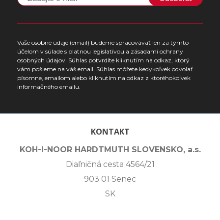
Vaše osobné údaje (email) budeme spracovávať len za týmto
účelom v súlade s platnou legislatívou a zásadami ochrany
osobných údajov. Súhlas potvrdíte kliknutím na odkaz, ktorý
vám pošleme na váš email. Súhlas môžete kedykoľvek odvolať
písomne, emailom alebo kliknutím na odkaz z ktoréhokoľvek
informačného emailu.
KONTAKT
KOH-I-NOOR HARDTMUTH SLOVENSKO, a.s.
Diaľničná cesta 4564/21
903 01 Senec
SK