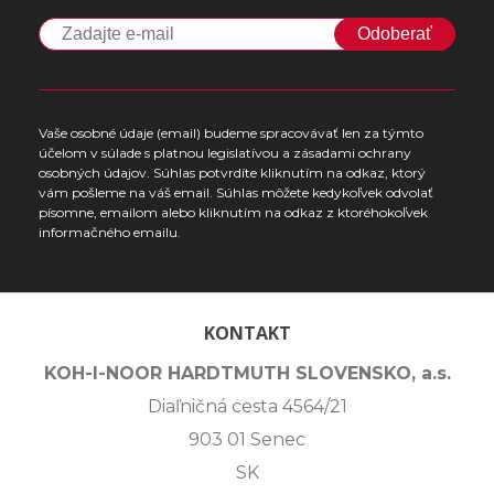
Odoberať
Vaše osobné údaje (email) budeme spracovávať len za týmto
účelom v súlade s platnou legislatívou a zásadami ochrany
osobných údajov. Súhlas potvrdíte kliknutím na odkaz, ktorý
vám pošleme na váš email. Súhlas môžete kedykoľvek odvolať
písomne, emailom alebo kliknutím na odkaz z ktoréhokoľvek
informačného emailu.
KONTAKT
KOH-I-NOOR HARDTMUTH SLOVENSKO, a.s.
Diaľničná cesta 4564/21
903 01 Senec
SK