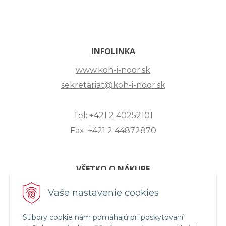
INFOLINKA
www.koh-i-noor.sk
sekretariat@koh-i-noor.sk
Tel: +421 2 40252101
Fax: +421 2 44872870
VŠETKO O NÁKUPE
ZASLANIE OTÁZKY
Vaše nastavenie cookies
O SPOLOČNOSTI
Súbory cookie nám pomáhajú pri poskytovaní
OBCHODNÉ PODMIENKY