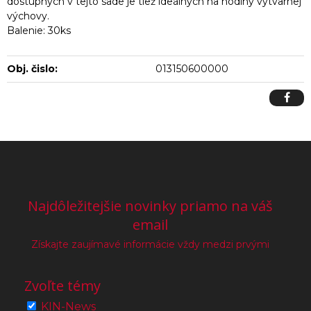
dostupných v tejto sade je tiež ideálnych na hodiny výtvarnej
výchovy.
Balenie: 30ks
Obj. čislo:
013150600000
Najdôležitejšie novinky priamo na váš
email
Získajte zaujímavé informácie vždy medzi prvými
Zvoľte témy
KIN-News