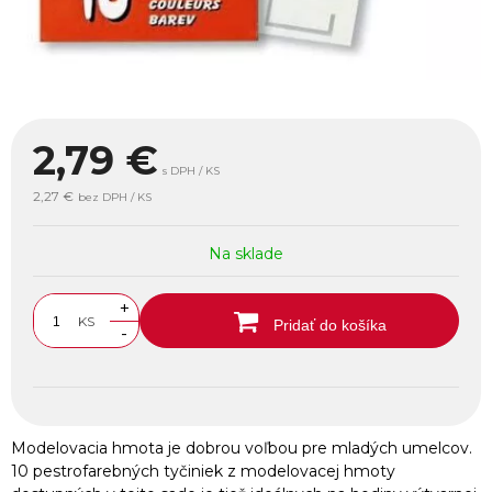
2,79
€
s DPH / KS
2,27 €
bez DPH / KS
Na sklade
+
KS
Pridať do košíka
-
Modelovacia hmota je dobrou voľbou pre mladých umelcov.
10 pestrofarebných tyčiniek z modelovacej hmoty