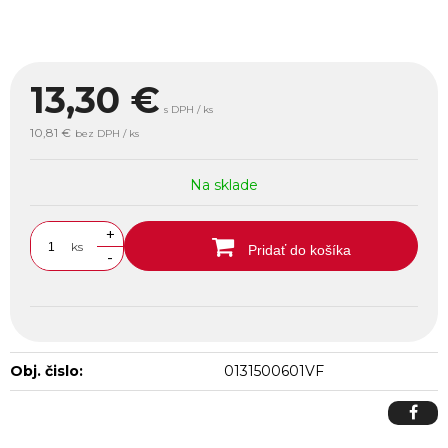
13,30
€
s DPH / ks
10,81 €
bez DPH / ks
Na sklade
+
ks
Pridať do košíka
-
Obj. čislo:
0131500601VF