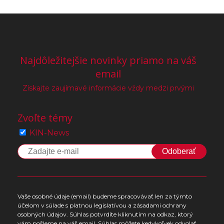
Najdôležitejšie novinky priamo na váš
email
Získajte zaujímavé informácie vždy medzi prvými
Zvoľte témy
KIN-News
Odoberať
Vaše osobné údaje (email) budeme spracovávať len za týmto
účelom v súlade s platnou legislatívou a zásadami ochrany
osobných údajov. Súhlas potvrdíte kliknutím na odkaz, ktorý
vám pošleme na váš email. Súhlas môžete kedykoľvek odvolať