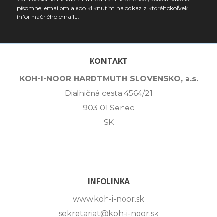
písomne, emailom alebo kliknutím na odkaz z ktoréhokoľvek
informačného emailu.
KONTAKT
KOH-I-NOOR HARDTMUTH SLOVENSKO, a.s.
Diaľničná cesta 4564/21
903 01 Senec
SK
INFOLINKA
www.koh-i-noor.sk
sekretariat@koh-i-noor.sk