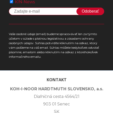
KIN-News
Odoberať
Vaše osobné údaje (email) budeme spracovávať len za týmto
účelom v súlade s platnou legislatívou a zásadami ochrany
osobných údajov. Súhlas potvrdíte kliknutím na odkaz, ktorý
vám pošleme na váš email. Súhlas môžete kedykoľvek odvolať
písomne, emailom alebo kliknutím na odkaz z ktoréhokoľvek
informačného emailu.
KONTAKT
KOH-I-NOOR HARDTMUTH SLOVENSKO, a.s.
Diaľničná cesta 4564/21
903 01 Senec
SK