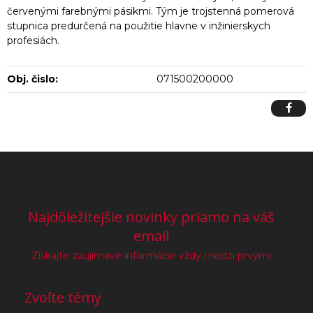
červenými farebnými pásikmi. Tým je trojstenná pomerová
stupnica predurčená na použitie hlavne v inžinierskych
profesiách.
Obj. čislo:
071500200000
Najdôležitejšie novinky priamo na váš
email
Získajte zaujímavé informácie vždy medzi prvými
Zvoľte témy