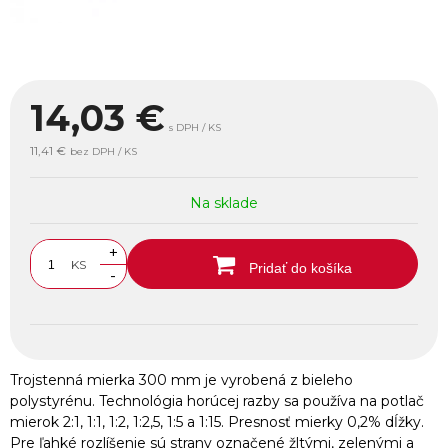
14,03
€
s DPH / KS
11,41 €
bez DPH / KS
Na sklade
+
KS
Pridať do košíka
-
Trojstenná mierka 300 mm je vyrobená z bieleho
polystyrénu. Technológia horúcej razby sa používa na potlač
mierok 2:1, 1:1, 1:2, 1:2,5, 1:5 a 1:15. Presnosť mierky 0,2% dĺžky.
Pre ľahké rozlíšenie sú strany označené žltými, zelenými a