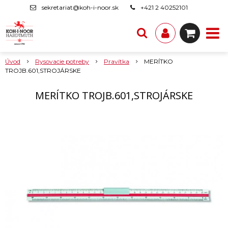
sekretariat@koh-i-noor.sk
+421 2 40252101
Úvod
Rysovacie potreby
Pravítka
MERÍTKO
TROJB.601,STROJÁRSKE
MERÍTKO TROJB.601,STROJÁRSKE