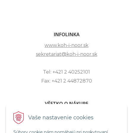
INFOLINKA
www.koh-i-noor.sk
sekretariat@koh-i-noor.sk
Tel: +421 2 40252101
Fax: +421 2 44872870
VŠETKO O NÁKUPE
ZASLANIE OTÁZKY
Vaše nastavenie cookies
O SPOLOČNOSTI
Súbory cookie nám pomáhajú pri poskytovaní
OBCHODNÉ PODMIENKY