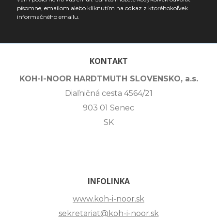
písomne, emailom alebo kliknutím na odkaz z ktoréhokoľvek
informačného emailu.
KONTAKT
KOH-I-NOOR HARDTMUTH SLOVENSKO, a.s.
Diaľničná cesta 4564/21
903 01 Senec
SK
INFOLINKA
www.koh-i-noor.sk
sekretariat@koh-i-noor.sk