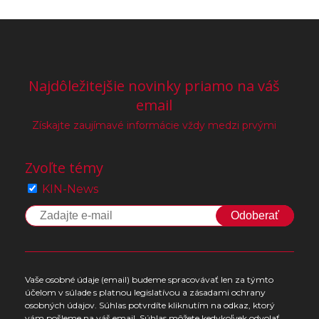
Najdôležitejšie novinky priamo na váš
email
Získajte zaujímavé informácie vždy medzi prvými
Zvoľte témy
KIN-News
Odoberať
Vaše osobné údaje (email) budeme spracovávať len za týmto
účelom v súlade s platnou legislatívou a zásadami ochrany
osobných údajov. Súhlas potvrdíte kliknutím na odkaz, ktorý
vám pošleme na váš email. Súhlas môžete kedykoľvek odvolať