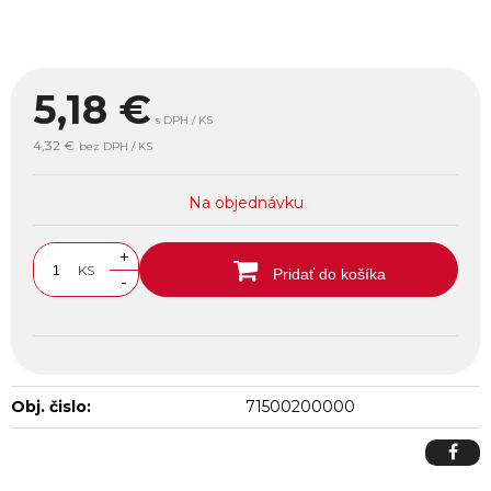
5,18
€
s DPH / KS
4,32 €
bez DPH / KS
Na objednávku
+
KS
Pridať do košíka
-
Obj. čislo:
71500200000