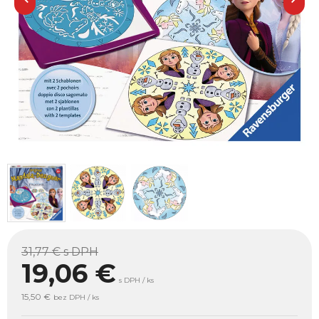
31,77 €
s DPH
19,06
€
s DPH / ks
15,50 €
bez DPH / ks