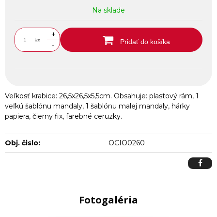
Na sklade
+
ks
Pridať do košíka
-
Veľkosť krabice: 26,5x26,5x5,5cm. Obsahuje: plastový rám, 1
veľkú šablónu mandaly, 1 šablónu malej mandaly, hárky
papiera, čierny fix, farebné ceruzky.
Obj. čislo:
OCIO0260
Fotogaléria