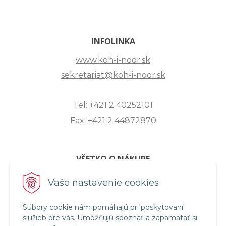
INFOLINKA
www.koh-i-noor.sk
sekretariat@koh-i-noor.sk
Tel: +421 2 40252101
Fax: +421 2 44872870
VŠETKO O NÁKUPE
ZASLANIE OTÁZKY
Vaše nastavenie cookies
O SPOLOČNOSTI
OBCHODNÉ PODMIENKY
Súbory cookie nám pomáhajú pri poskytovaní
služieb pre vás. Umožňujú spoznať a zapamätať si
REKLAMAČNÝ PORIADOK