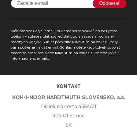
Odoberať
Vaše osobné údaje (email) budeme spracovávať len za týmto
účelom v súlade s platnou legislatívou a zásadami ochrany
osobných údajov. Súhlas potvrdíte kliknutím na odkaz, ktorý
vám pošleme na váš email. Súhlas môžete kedykoľvek odvolať
písomne, emailom alebo kliknutím na odkaz z ktoréhokoľvek
informačného emailu.
KONTAKT
KOH-I-NOOR HARDTMUTH SLOVENSKO, a.s.
Diaľničná cesta 4564/21
903 01 Senec
SK