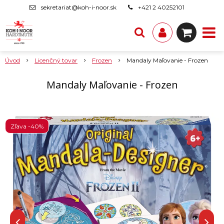
sekretariat@koh-i-noor.sk
+421 2 40252101
Úvod
Licenčný tovar
Frozen
Mandaly Maľovanie - Frozen
Mandaly Maľovanie - Frozen
Zľava -40%