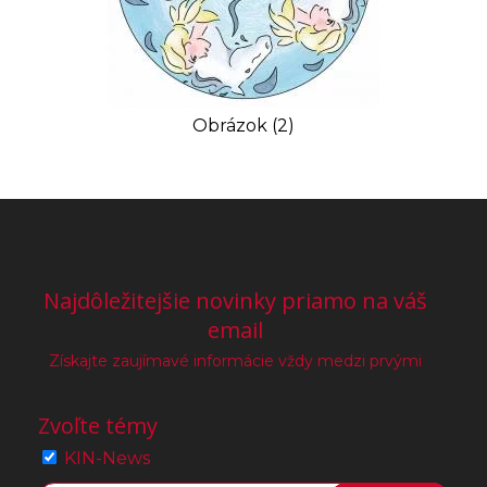
Obrázok (2)
Najdôležitejšie novinky priamo na váš
email
Získajte zaujímavé informácie vždy medzi prvými
Zvoľte témy
KIN-News