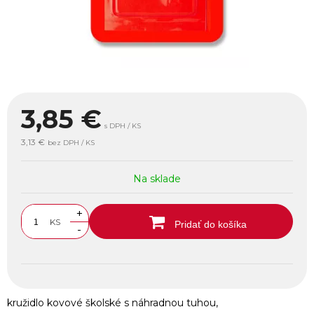
3,85
€
s DPH / KS
3,13 €
bez DPH / KS
Na sklade
+
KS
Pridať do košíka
-
kružidlo kovové školské s náhradnou tuhou,