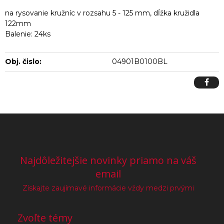
na rysovanie kružníc v rozsahu 5 - 125 mm, dĺžka kružidla
122mm
Balenie: 24ks
Obj. čislo:
04901B0100BL
Najdôležitejšie novinky priamo na váš
email
Získajte zaujímavé informácie vždy medzi prvými
Zvoľte témy