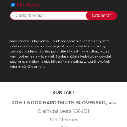
KIN-News
Odoberať
Vaše osobné údaje (email) budeme spracovávať len za týmto
účelom v súlade s platnou legislatívou a zásadami ochrany
osobných údajov. Súhlas potvrdíte kliknutím na odkaz, ktorý
vám pošleme na váš email. Súhlas môžete kedykoľvek odvolať
písomne, emailom alebo kliknutím na odkaz z ktoréhokoľvek
informačného emailu.
KONTAKT
KOH-I-NOOR HARDTMUTH SLOVENSKO, a.s.
Diaľničná cesta 4564/21
903 01 Senec