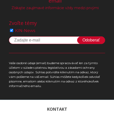
email
Získajte zaujímavé informácie vždy medzi prvými
Zvoľte témy
KIN-News
Odoberať
Vaše osobné údaje (email) budeme spracovávať len za týmto
účelom v súlade s platnou legislatívou a zásadami ochrany
osobných údajov. Súhlas potvrdíte kliknutím na odkaz, ktorý
vám pošleme na váš email. Súhlas môžete kedykoľvek odvolať
písomne, emailom alebo kliknutím na odkaz z ktoréhokoľvek
informačného emailu.
KONTAKT