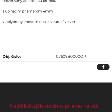
univerzálny adaptér ku kružidlu
s upínacím priemerom 4mm
v polypropylenovom obale s eurozávesom
Obj. čislo:
07609B0000OP
Najdôležitejšie novinky priamo na váš