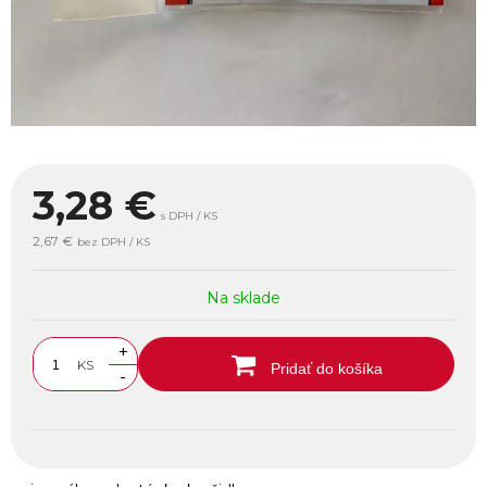
3,28
€
s DPH / KS
2,67 €
bez DPH / KS
Na sklade
+
KS
Pridať do košíka
-