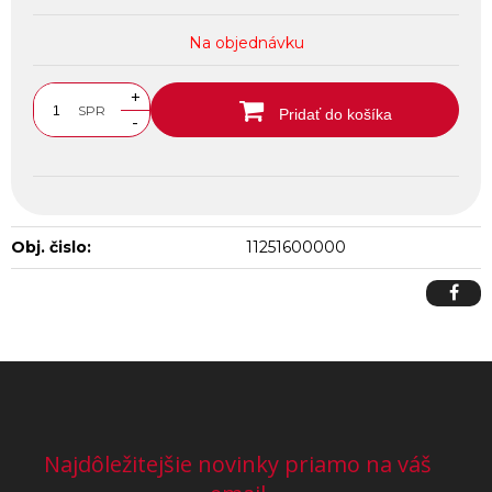
Na objednávku
+
SPR
Pridať do košíka
-
Obj. čislo:
11251600000
Najdôležitejšie novinky priamo na váš