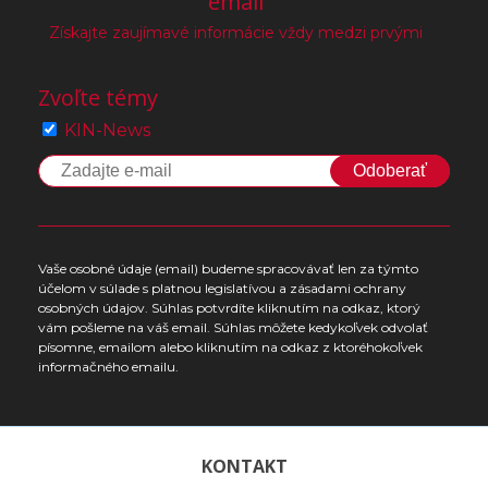
email
Získajte zaujímavé informácie vždy medzi prvými
Zvoľte témy
KIN-News
Odoberať
Vaše osobné údaje (email) budeme spracovávať len za týmto
účelom v súlade s platnou legislatívou a zásadami ochrany
osobných údajov. Súhlas potvrdíte kliknutím na odkaz, ktorý
vám pošleme na váš email. Súhlas môžete kedykoľvek odvolať
písomne, emailom alebo kliknutím na odkaz z ktoréhokoľvek
informačného emailu.
KONTAKT