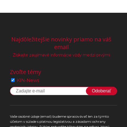
Najdôležitejšie novinky priamo na váš
email
Získajte zaujímavé informácie vždy medzi prvými
Zvoľte témy
KIN-News
Odoberať
Vaše osobné údaje (email) budeme spracovávať len za týmto
účelom v súlade s platnou legislatívou a zásadami ochrany
osobných údajov. Súhlas potvrdíte kliknutím na odkaz, ktorý