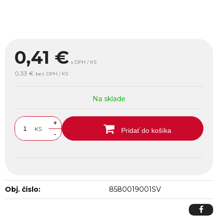
0,41
€
s DPH / KS
0,33 €
bez DPH / KS
Na sklade
+
KS
Pridať do košíka
-
Obj. čislo:
8580019001SV