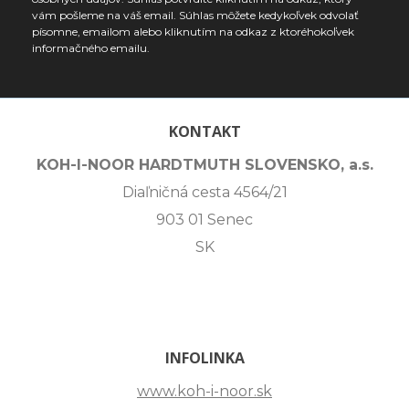
vám pošleme na váš email. Súhlas môžete kedykoľvek odvolať
písomne, emailom alebo kliknutím na odkaz z ktoréhokoľvek
informačného emailu.
KONTAKT
KOH-I-NOOR HARDTMUTH SLOVENSKO, a.s.
Diaľničná cesta 4564/21
903 01 Senec
SK
INFOLINKA
www.koh-i-noor.sk