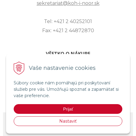
sekretariat@koh-i-noor.sk
Tel: +421 2 40252101
Fax: +421 2 44872870
VŠETKO O NÁKUPE
ZASLANIE OTÁZKY
Vaše nastavenie cookies
O SPOLOČNOSTI
Súbory cookie nám pomáhajú pri poskytovaní
OBCHODNÉ PODMIENKY
služieb pre vás. Umožňujú spoznať a zapamätať si
REKLAMAČNÝ PORIADOK
vaše preferencie.
OCHRANA OSOBNÝCH ÚDAJOV
Prijať
© 2026 KOH-I-NOOR HARDTMUTH SLOVENSKO •
NextShop
&
e-shop
Nastaviť
Pohoda Connector
by
NextCom s.r.o.