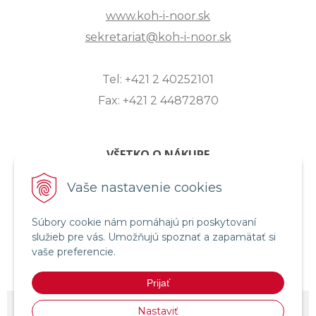
www.koh-i-noor.sk
sekretariat@koh-i-noor.sk
Tel: +421 2 40252101
Fax: +421 2 44872870
VŠETKO O NÁKUPE
ZASLANIE OTÁZKY
Vaše nastavenie cookies
O SPOLOČNOSTI
Súbory cookie nám pomáhajú pri poskytovaní
OBCHODNÉ PODMIENKY
služieb pre vás. Umožňujú spoznať a zapamätať si
REKLAMAČNÝ PORIADOK
vaše preferencie.
OCHRANA OSOBNÝCH ÚDAJOV
Prijať
© 2026 KOH-I-NOOR HARDTMUTH SLOVENSKO •
NextShop
&
e-shop
Nastaviť