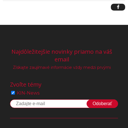
Najdôležitejšie novinky priamo na váš
email
Získajte zaujímavé informácie vždy medzi prvými
Zvoľte témy
KIN-News
Odoberať