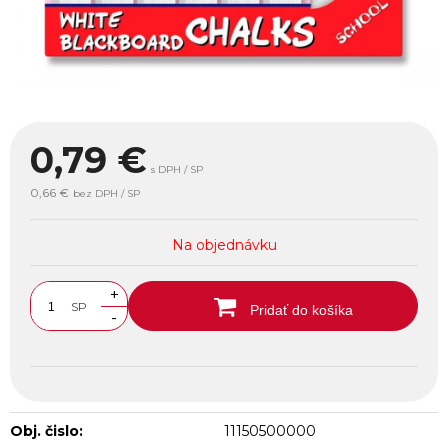
0,79
€
s DPH / SP
0,66 €
bez DPH / SP
Na objednávku
+
SP
Pridať do košíka
-
Obj. čislo:
11150500000