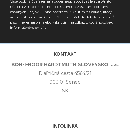
Vaše osobné údaje (email) budeme spracovávať len za týmto
účelom v súlade s platnou legislatívou a zásadami ochrany
osobných údajov. Súhlas potvrdíte kliknutím na odkaz, ktorý
vám pošleme na váš email. Súhlas môžete kedykoľvek odvolať
písomne, emailom alebo kliknutím na odkaz z ktoréhokoľvek
informačného emailu.
KONTAKT
KOH-I-NOOR HARDTMUTH SLOVENSKO, a.s.
Diaľničná cesta 4564/21
903 01 Senec
SK
INFOLINKA