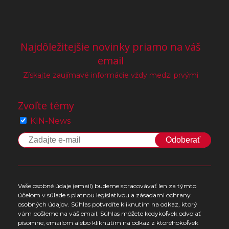
Najdôležitejšie novinky priamo na váš
email
Získajte zaujímavé informácie vždy medzi prvými
Zvoľte témy
KIN-News
Odoberať
Vaše osobné údaje (email) budeme spracovávať len za týmto
účelom v súlade s platnou legislatívou a zásadami ochrany
osobných údajov. Súhlas potvrdíte kliknutím na odkaz, ktorý
vám pošleme na váš email. Súhlas môžete kedykoľvek odvolať
písomne, emailom alebo kliknutím na odkaz z ktoréhokoľvek