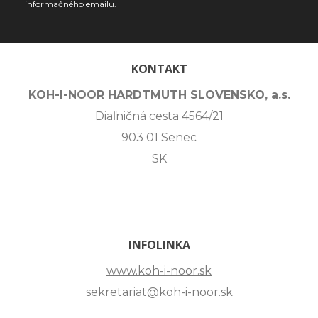
informačného emailu.
KONTAKT
KOH-I-NOOR HARDTMUTH SLOVENSKO, a.s.
Diaľničná cesta 4564/21
903 01 Senec
SK
INFOLINKA
www.koh-i-noor.sk
sekretariat@koh-i-noor.sk