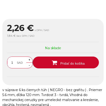
2,26
€
s DPH / SAD
1,84 €
bez DPH / SAD
Na sklade
+
SAD
Pridať do košíka
-
v súprave 6 ks čiernych túh ( NEGRO - bez grafitu ) . Priemer
5.6 mm, dĺžka 120 mm. Tvrdosť 3 - tvrdá, Vhodná do
mechanickej ceruzky pre umelecké maľovanie a kreslenie,
okrúhla, hrotená, neznačená ,