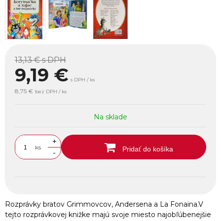
13,13 €
s DPH
9,19
€
s DPH / ks
8,75 €
bez DPH / ks
Na sklade
+
ks
Pridať do košíka
-
Rozprávky bratov Grimmovcov, Andersena a La Fonaina.V
tejto rozprávkovej knižke majú svoje miesto najobľúbenejšie