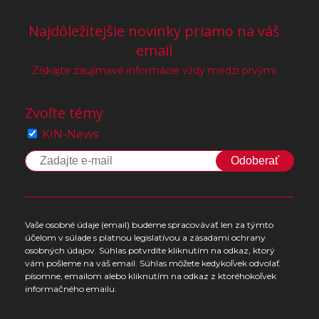
Najdôležitejšie novinky priamo na váš
email
Získajte zaujímavé informácie vždy medzi prvými
Zvoľte témy
KIN-News
Odoberať
Vaše osobné údaje (email) budeme spracovávať len za týmto
účelom v súlade s platnou legislatívou a zásadami ochrany
osobných údajov. Súhlas potvrdíte kliknutím na odkaz, ktorý
vám pošleme na váš email. Súhlas môžete kedykoľvek odvolať
písomne, emailom alebo kliknutím na odkaz z ktoréhokoľvek
informačného emailu.