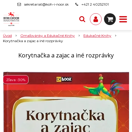
sekretariat@koh-i-noor.sk
+421 2 40252101
Úvod
Omaľovánky a Edukačné Knihy
Edukačné Knihy
Korytnačka a zajac a iné rozprávky
Korytnačka a zajac a iné rozprávky
Zľava -30%