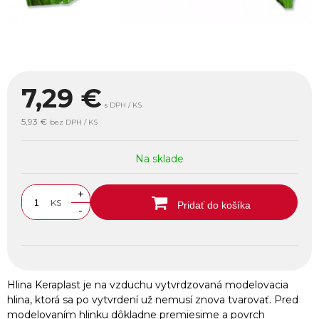
7,29
€
s DPH / KS
5,93 €
bez DPH / KS
Na sklade
+
KS
Pridať do košíka
-
Hlina Keraplast je na vzduchu vytvrdzovaná modelovacia
hlina, ktorá sa po vytvrdení už nemusí znova tvarovať. Pred
modelovaním hlinku dôkladne premiesime a povrch