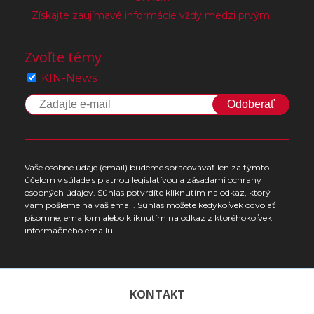
Získajte zaujímavé informácie vždy medzi prvými
Zvoľte témy
KIN-News
Odoberať
Vaše osobné údaje (email) budeme spracovávať len za týmto
účelom v súlade s platnou legislatívou a zásadami ochrany
osobných údajov. Súhlas potvrdíte kliknutím na odkaz, ktorý
vám pošleme na váš email. Súhlas môžete kedykoľvek odvolať
písomne, emailom alebo kliknutím na odkaz z ktoréhokoľvek
informačného emailu.
KONTAKT