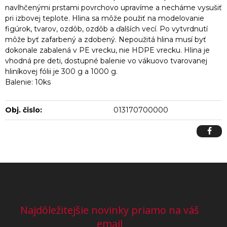
navlhčenými prstami povrchovo upravíme a necháme vysušiť
pri izbovej teplote. Hlina sa môže použiť na modelovanie
figúrok, tvarov, ozdôb, ozdôb a ďalších vecí. Po vytvrdnutí
môže byť zafarbený a zdobený. Nepoužitá hlina musí byť
dokonale zabalená v PE vrecku, nie HDPE vrecku. Hlina je
vhodná pre deti, dostupné balenie vo vákuovo tvarovanej
hliníkovej fólii je 300 g a 1000 g.
Balenie: 10ks
Obj. čislo:
013170700000
Najdôležitejšie novinky priamo na váš
email