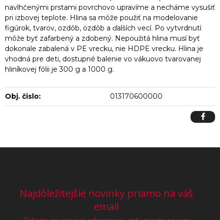
navlhčenými prstami povrchovo upravíme a necháme vysušiť
pri izbovej teplote. Hlina sa môže použiť na modelovanie
figúrok, tvarov, ozdôb, ozdôb a ďalších vecí. Po vytvrdnutí
môže byť zafarbený a zdobený. Nepoužitá hlina musí byť
dokonale zabalená v PE vrecku, nie HDPE vrecku. Hlina je
vhodná pre deti, dostupné balenie vo vákuovo tvarovanej
hliníkovej fólii je 300 g a 1000 g.
Obj. čislo:
013170600000
Najdôležitejšie novinky priamo na váš
email