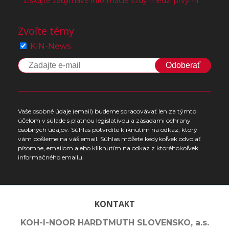
Získajte zaujímavé informácie vždy medzi prvými
Zvoľte témy
KIN-News
Odoberať
Vaše osobné údaje (email) budeme spracovávať len za týmto
účelom v súlade s platnou legislatívou a zásadami ochrany
osobných údajov. Súhlas potvrdíte kliknutím na odkaz, ktorý
vám pošleme na váš email. Súhlas môžete kedykoľvek odvolať
písomne, emailom alebo kliknutím na odkaz z ktoréhokoľvek
informačného emailu.
KONTAKT
KOH-I-NOOR HARDTMUTH SLOVENSKO, a.s.