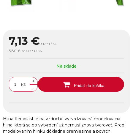
7,13
€
s DPH / KS
5,80 €
bez DPH / KS
Na sklade
+
KS
Pridať do košíka
-
Hlina Keraplast je na vzduchu vytvrdzovaná modelovacia
hlina, ktorá sa po vytvrdení už nemusí znova tvarovať. Pred
modelovaním hlinku dôkladne premiesime a povrch