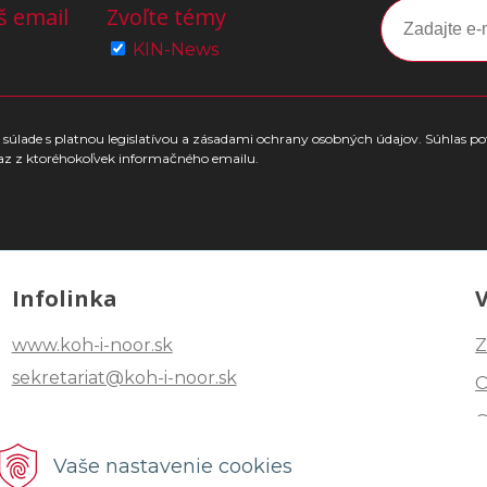
š email
Zvoľte témy
KIN-News
súlade s platnou legislatívou a zásadami ochrany osobných údajov. Súhlas po
az z ktoréhokoľvek informačného emailu.
Infolinka
www.koh-i-noor.sk
Z
sekretariat@koh-i-noor.sk
Tel: +421 2 40252101
Vaše nastavenie cookies
Fax: +421 2 44872870