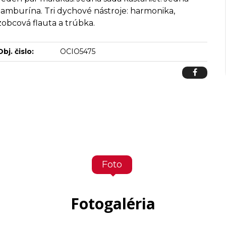
tamburína. Tri dychové nástroje: harmonika,
zobcová flauta a trúbka.
Obj. čislo:
OCIO5475
Foto
Fotogaléria