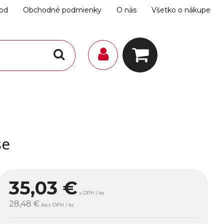
hod
Obchodné podmienky
O nás
Všetko o nákupe
se
35,03
€
s DPH / ks
28,48 €
bez DPH / ks