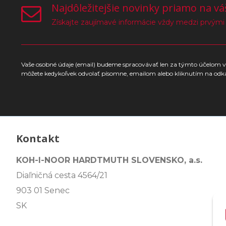
Najdôležitejšie novinky priamo na vá
Získajte zaujímavé informácie vždy medzi prvými
Vaše osobné údaje (email) budeme spracovávať len za týmto účelom v 
môžete kedykoľvek odvolať písomne, emailom alebo kliknutím na odk
Kontakt
KOH-I-NOOR HARDTMUTH SLOVENSKO, a.s.
Diaľničná cesta 4564/21
903 01 Senec
SK