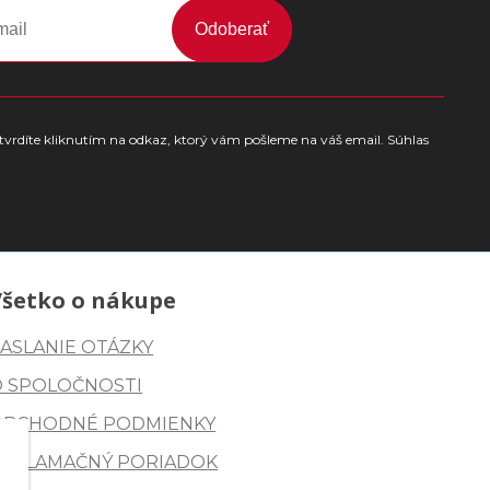
Odoberať
tvrdíte kliknutím na odkaz, ktorý vám pošleme na váš email. Súhlas
Všetko o nákupe
ASLANIE OTÁZKY
O SPOLOČNOSTI
OBCHODNÉ PODMIENKY
REKLAMAČNÝ PORIADOK