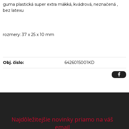
guma plastická super extra mäkká, kvádrová, neznačená ,
bez latexu
rozmery: 37 x 25 x 10 mm
Obj. čislo:
6426015001KD
Najdôležitejšie novinky priamo na váš
email