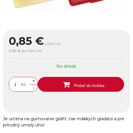
0,85
€
s DPH / KS
0,69 €
bez DPH / KS
Na sklade
+
KS
Pridať do košíka
-
Je určena na gumovanie grafit. čiar mäkkých gradácii a pre
prírodný umelý uhol