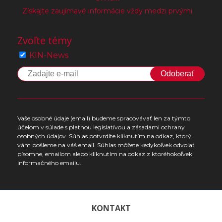
Získajte zaujímavé informácie vždy medzi prvými
Zvoľte témy
KIN-News
Odoberať
Vaše osobné údaje (email) budeme spracovávať len za týmto
účelom v súlade s platnou legislatívou a zásadami ochrany
osobných údajov. Súhlas potvrdíte kliknutím na odkaz, ktorý
vám pošleme na váš email. Súhlas môžete kedykoľvek odvolať
písomne, emailom alebo kliknutím na odkaz z ktoréhokoľvek
informačného emailu.
KONTAKT