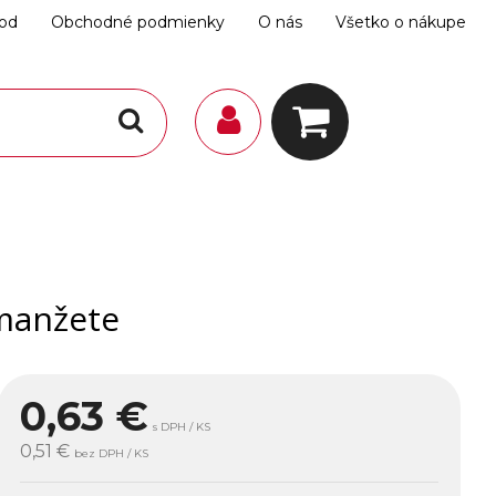
hod
Obchodné podmienky
O nás
Všetko o nákupe
manžete
0,63
€
s DPH / KS
0,51 €
bez DPH / KS