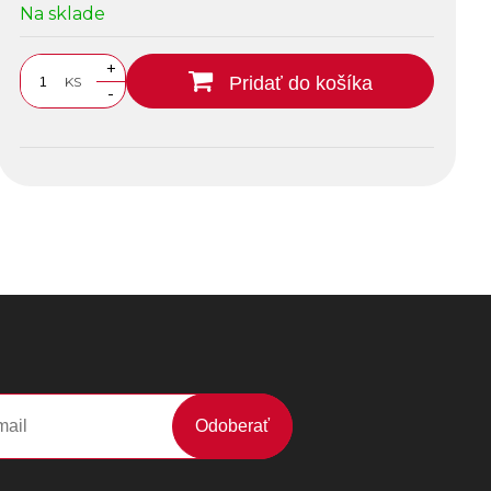
Na sklade
+
Pridať do košíka
KS
-
Odoberať