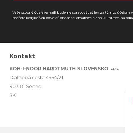
Vaše osobné údaje (email) budeme spracovávať len za týmto účelom v 
môžete kedykoľvek odvolať písomne, emailom alebo kliknutím na odk
Kontakt
KOH-I-NOOR HARDTMUTH SLOVENSKO, a.s.
Diaľničná cesta 4564/21
903 01 Senec
SK