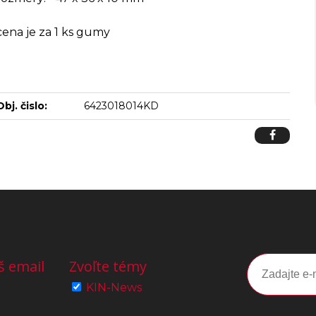
cena je za 1 ks gumy
Obj. čislo:
6423018014KD
š email
Zvoľte témy
KIN-News