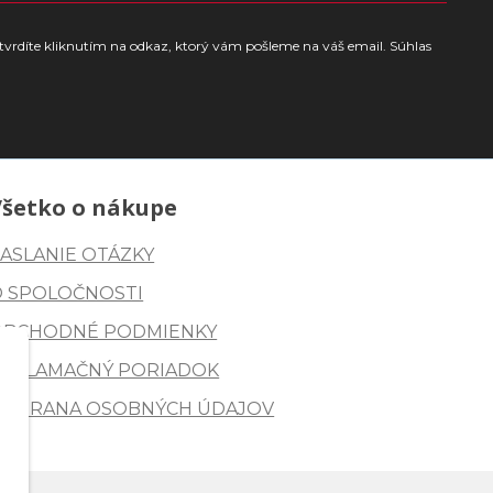
tvrdíte kliknutím na odkaz, ktorý vám pošleme na váš email. Súhlas
Všetko o nákupe
ASLANIE OTÁZKY
O SPOLOČNOSTI
OBCHODNÉ PODMIENKY
REKLAMAČNÝ PORIADOK
OCHRANA OSOBNÝCH ÚDAJOV