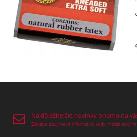
Najdôležitejšie novinky priamo na vá
Získajte zaujímavé informácie vždy medzi prvými