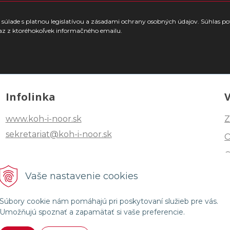
súlade s platnou legislatívou a zásadami ochrany osobných údajov. Súhlas po
az z ktoréhokoľvek informačného emailu.
Infolinka
www.koh-i-noor.sk
Z
sekretariat@koh-i-noor.sk
Tel: +421 2 40252101
Vaše nastavenie cookies
Fax: +421 2 44872870
Súbory cookie nám pomáhajú pri poskytovaní služieb pre vás.
Umožňujú spoznať a zapamätať si vaše preferencie.