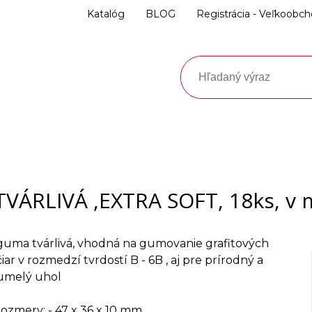
Katalóg
BLOG
Registrácia - Veľkoobc
VÁRLIVÁ ,EXTRA SOFT, 18ks, v 
guma tvárlivá, vhodná na gumovanie grafitových
čiar v rozmedzí tvrdostí B - 6B , aj pre prírodný a
umelý uhol
rozmery: - 47 x 36 x 10 mm