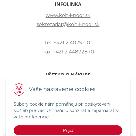
INFOLINKA
www.koh-i-noor.sk
sekretariat@koh-i-noor.sk
Tel: +421 2 40252101
Fax: +421 2 44872870
VŠETKO O NÁKUPE
ZASLANIE OTÁZKY
Vaše nastavenie cookies
O SPOLOČNOSTI
Súbory cookie nám pomáhajú pri poskytovaní
OBCHODNÉ PODMIENKY
služieb pre vás. Umožňujú spoznať a zapamätať si
REKLAMAČNÝ PORIADOK
vaše preferencie.
OCHRANA OSOBNÝCH ÚDAJOV
Prijať