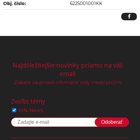
Obj. čislo:
6225001001KK
Najdôležitejšie novinky priamo na váš
email
Získajte zaujímavé informácie vždy medzi prvými
Zvoľte témy
KIN-News
Odoberať