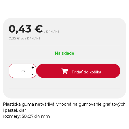
0,43
€
s DPH / KS
0,35 €
bez DPH / KS
Na sklade
+
KS
Pridať do košíka
-
Plastická guma netvárlivá, vhodná na gumovanie grafitových
i pastel. čiar
rozmery: 50x27x14 mm