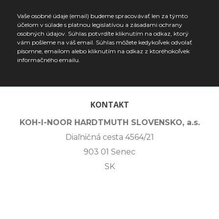
Vaše osobné údaje (email) budeme spracovávať len za týmto
účelom v súlade s platnou legislatívou a zásadami ochrany
osobných údajov. Súhlas potvrdíte kliknutím na odkaz, ktorý
vám pošleme na váš email. Súhlas môžete kedykoľvek odvolať
písomne, emailom alebo kliknutím na odkaz z ktoréhokoľvek
informačného emailu.
KONTAKT
KOH-I-NOOR HARDTMUTH SLOVENSKO, a.s.
Diaľničná cesta 4564/21
903 01 Senec
SK