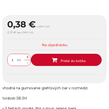
0,38
€
s DPH / KS
0,31 €
bez DPH / KS
Na objednávku
+
KS
Pridať do košíka
-
vhodná na gumovanie grafitových čiar v rozmedzí
tvrdosti 3B-3H
v 5 farbách: modrá, žltá, ružová, zelená, biela