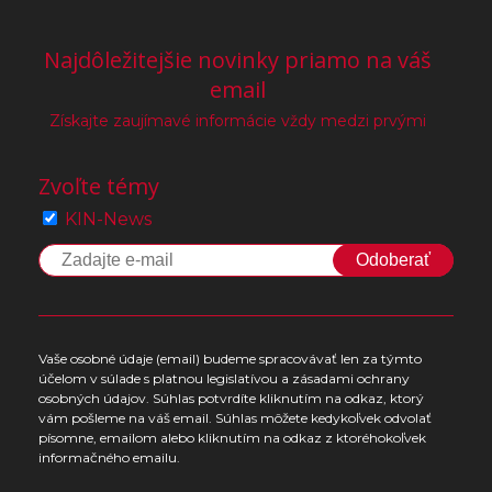
Najdôležitejšie novinky priamo na váš
email
Získajte zaujímavé informácie vždy medzi prvými
Zvoľte témy
KIN-News
Odoberať
Vaše osobné údaje (email) budeme spracovávať len za týmto
účelom v súlade s platnou legislatívou a zásadami ochrany
osobných údajov. Súhlas potvrdíte kliknutím na odkaz, ktorý
vám pošleme na váš email. Súhlas môžete kedykoľvek odvolať
písomne, emailom alebo kliknutím na odkaz z ktoréhokoľvek
informačného emailu.