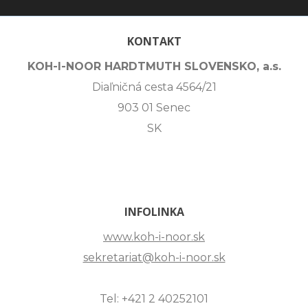
KONTAKT
KOH-I-NOOR HARDTMUTH SLOVENSKO, a.s.
Diaľničná cesta 4564/21
903 01 Senec
SK
INFOLINKA
www.koh-i-noor.sk
sekretariat@koh-i-noor.sk
Tel: +421 2 40252101