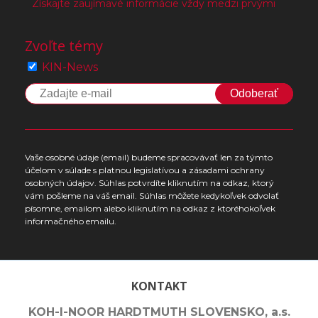
Získajte zaujímavé informácie vždy medzi prvými
Zvoľte témy
KIN-News
Odoberať
Vaše osobné údaje (email) budeme spracovávať len za týmto
účelom v súlade s platnou legislatívou a zásadami ochrany
osobných údajov. Súhlas potvrdíte kliknutím na odkaz, ktorý
vám pošleme na váš email. Súhlas môžete kedykoľvek odvolať
písomne, emailom alebo kliknutím na odkaz z ktoréhokoľvek
informačného emailu.
KONTAKT
KOH-I-NOOR HARDTMUTH SLOVENSKO, a.s.