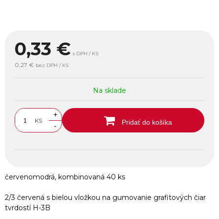
0,33
€
s DPH / KS
0,27 €
bez DPH / KS
Na sklade
+
KS
Pridať do košíka
-
červenomodrá, kombinovaná 40 ks
2/3 červená s bielou vložkou na gumovanie grafitových čiar
tvrdostí H-3B