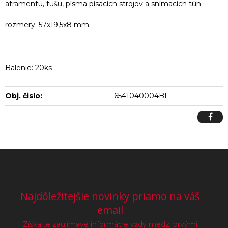
atramentu, tušu, písma písacích strojov a snímacích túh
rozmery: 57x19,5x8 mm
Balenie: 20ks
Obj. čislo:
6541040004BL
Najdôležitejšie novinky priamo na váš
email
Získajte zaujímavé informácie vždy medzi prvými