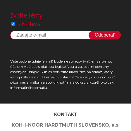
Zvoľte témy
KIN-News
Odoberať
Vaše osobné údaje (email) budeme spracovávať len za týmto
účelom v súlade s platnou legislatívou a zásadami ochrany
osobných údajov. Súhlas potvrdíte kliknutím na odkaz, ktorý
vám pošleme na váš email. Súhlas môžete kedykoľvek odvolať
písomne, emailom alebo kliknutím na odkaz z ktoréhokoľvek
informačného emailu.
KONTAKT
KOH-I-NOOR HARDTMUTH SLOVENSKO, a.s.