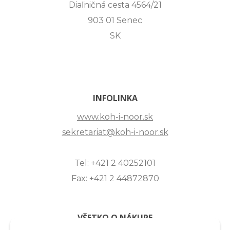
Diaľničná cesta 4564/21
903 01 Senec
SK
INFOLINKA
www.koh-i-noor.sk
sekretariat@koh-i-noor.sk
Tel: +421 2 40252101
Fax: +421 2 44872870
VŠETKO O NÁKUPE