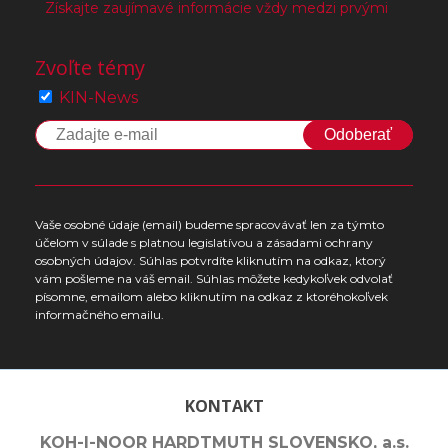
Získajte zaujímavé informácie vždy medzi prvými
Zvoľte témy
KIN-News
Odoberať
Vaše osobné údaje (email) budeme spracovávať len za týmto
účelom v súlade s platnou legislatívou a zásadami ochrany
osobných údajov. Súhlas potvrdíte kliknutím na odkaz, ktorý
vám pošleme na váš email. Súhlas môžete kedykoľvek odvolať
písomne, emailom alebo kliknutím na odkaz z ktoréhokoľvek
informačného emailu.
KONTAKT
KOH-I-NOOR HARDTMUTH SLOVENSKO, a.s.