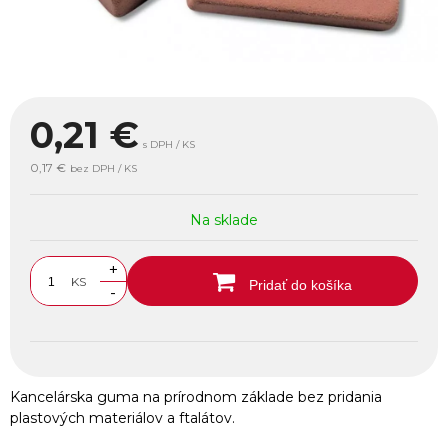
0,21
€
s DPH / KS
0,17 €
bez DPH / KS
Na sklade
+
KS
Pridať do košíka
-
Kancelárska guma na prírodnom základe bez pridania
plastových materiálov a ftalátov.