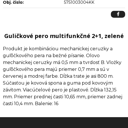
Obj. čislo:
5751003004KK
Guličkové pero multifunkčné 2+1, zelené
Produkt je kombináciou mechanickej ceruzky a
guľôčkového pera na bežné písanie. Olovo
mechanickej ceruzky má 0,5 mm a tvrdosť B. Vložky
guľôčkového pera majú priemer 0,7 mm a sú v
červenej a modrej farbe. Dĺžka trate je asi 800 m.
Súčasťou je kovová spona a guma pod kovovým
závitom. Viacúčelové pero je plastové. Dĺžka 132,15
mm. Priemer prednej časti 10,65 mm, priemer zadnej
časti 10,4 mm. Balenie: 16