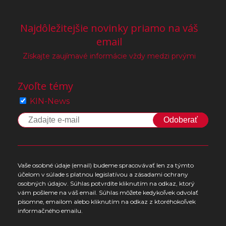
Najdôležitejšie novinky priamo na váš
email
Získajte zaujímavé informácie vždy medzi prvými
Zvoľte témy
KIN-News
Odoberať
Vaše osobné údaje (email) budeme spracovávať len za týmto
účelom v súlade s platnou legislatívou a zásadami ochrany
osobných údajov. Súhlas potvrdíte kliknutím na odkaz, ktorý
vám pošleme na váš email. Súhlas môžete kedykoľvek odvolať
písomne, emailom alebo kliknutím na odkaz z ktoréhokoľvek
informačného emailu.