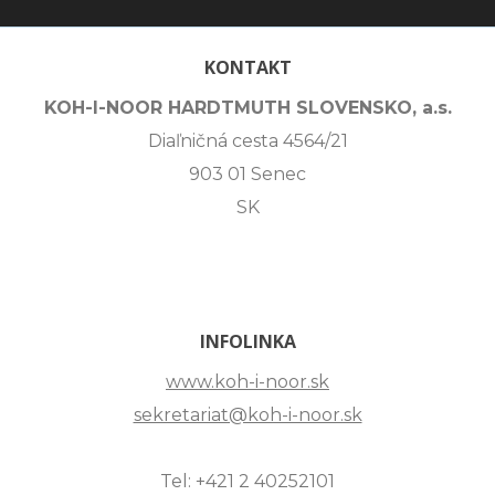
KONTAKT
KOH-I-NOOR HARDTMUTH SLOVENSKO, a.s.
Diaľničná cesta 4564/21
903 01 Senec
SK
INFOLINKA
www.koh-i-noor.sk
sekretariat@koh-i-noor.sk
Tel: +421 2 40252101