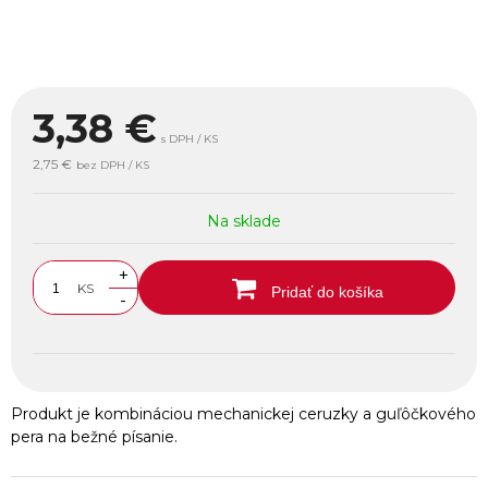
3,38
€
s DPH / KS
2,75 €
bez DPH / KS
Na sklade
+
KS
Pridať do košíka
-
Produkt je kombináciou mechanickej ceruzky a guľôčkového
pera na bežné písanie.