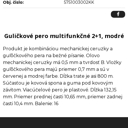
Obj. čislo:
5751003002KK
Guličkové pero multifunkčné 2+1, modré
Produkt je kombináciou mechanickej ceruzky a
guľôčkového pera na bežné písanie. Olovo
mechanickej ceruzky má 0,5 mm a tvrdosť B. Vložky
guľôčkového pera majú priemer 0,7 mm a sú v
červenej a modrej farbe. Dĺžka trate je asi 800 m.
Súčasťou je kovová spona a guma pod kovovým
závitom. Viacúčelové pero je plastové. Dĺžka 132,15
mm. Priemer prednej časti 10,65 mm, priemer zadnej
časti 10,4 mm. Balenie: 16