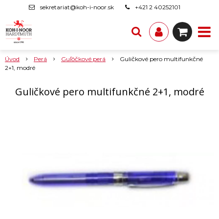
sekretariat@koh-i-noor.sk
+421 2 40252101
Úvod
Perá
Guľôčkové perá
Guličkové pero multifunkčné
2+1, modré
Guličkové pero multifunkčné 2+1, modré