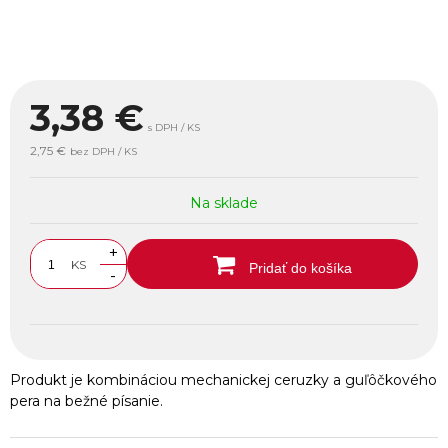
3,38
€
s DPH / KS
2,75 €
bez DPH / KS
Na sklade
+
KS
Pridať do košíka
-
Produkt je kombináciou mechanickej ceruzky a guľôčkového
pera na bežné písanie.