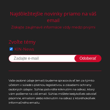
Najdôležitejšie novinky priamo na váš
email
Získajte zaujímavé informácie vždy medzi prvými
Zvoľte témy
KIN-News
Odoberať
Vaše osobné údaje (email) budeme spracovávať len za týmto
účelom v súlade s platnou legislatívou a zásadami ochrany
osobných údajov. Súhlas potvrdíte kliknutím na odkaz, ktorý
vám pošleme na váš email. Súhlas môžete kedykoľvek odvolať
písomne, emailom alebo kliknutím na odkaz z ktoréhokoľvek
informačného emailu.