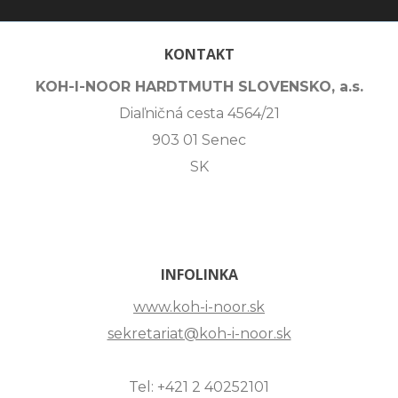
KONTAKT
KOH-I-NOOR HARDTMUTH SLOVENSKO, a.s.
Diaľničná cesta 4564/21
903 01 Senec
SK
INFOLINKA
www.koh-i-noor.sk
sekretariat@koh-i-noor.sk
Tel: +421 2 40252101