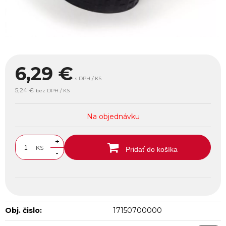
6,29
€
s DPH / KS
5,24 €
bez DPH / KS
Na objednávku
+
KS
Pridať do košíka
-
Obj. čislo:
17150700000