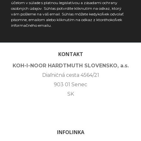
účelom v súlade s platnou legislatívou a zásadami ochrany
osobných údajov. Súhlas potvrdíte kliknutím na odkaz, ktorý
vám pošleme na váš email. Súhlas môžete kedykoľvek odvolať
písomne, emailom alebo kliknutím na odkaz z ktoréhokoľvek
informačného emailu.
KONTAKT
KOH-I-NOOR HARDTMUTH SLOVENSKO, a.s.
Diaľničná cesta 4564/21
903 01 Senec
SK
INFOLINKA