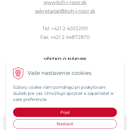
www.koh-i-noor.sk
sekretariat@koh-i-noor.sk
Tel: +421 2 40252101
Fax: +421 2 44872870
VŠETKO O NÁKUPE
ZASLANIE OTÁZKY
Vaše nastavenie cookies
O SPOLOČNOSTI
Súbory cookie nám pomáhajú pri poskytovaní
OBCHODNÉ PODMIENKY
služieb pre vás. Umožňujú spoznať a zapamätať si
REKLAMAČNÝ PORIADOK
vaše preferencie.
OCHRANA OSOBNÝCH ÚDAJOV
Prijať
© 2026 KOH-I-NOOR HARDTMUTH SLOVENSKO •
NextShop
&
e-shop
Nastaviť