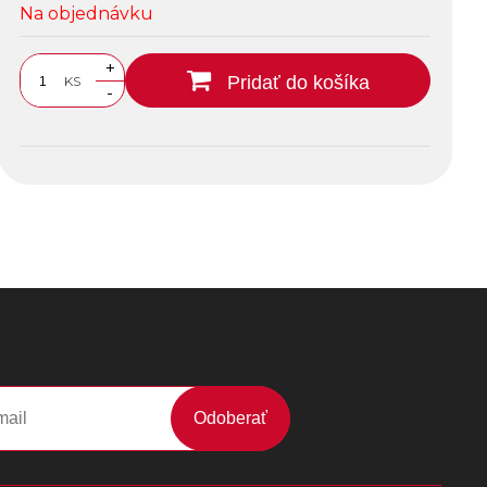
Na objednávku
+
Pridať do košíka
KS
-
Odoberať