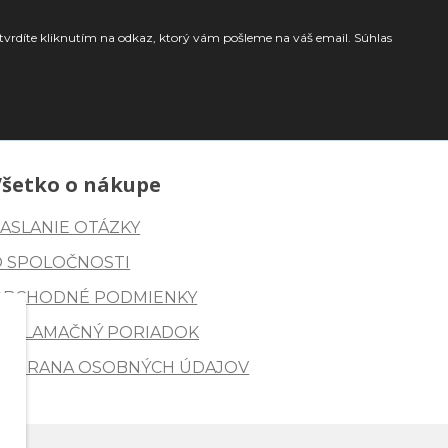
tvrdíte kliknutím na odkaz, ktorý vám pošleme na váš email. Súhlas
Všetko o nákupe
ASLANIE OTÁZKY
O SPOLOČNOSTI
OBCHODNÉ PODMIENKY
REKLAMAČNÝ PORIADOK
OCHRANA OSOBNÝCH ÚDAJOV