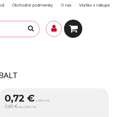
hod
Obchodné podmienky
O nás
Všetko o nákupe
OBALT
0,72
€
s DPH / KS
0,60 €
bez DPH / KS