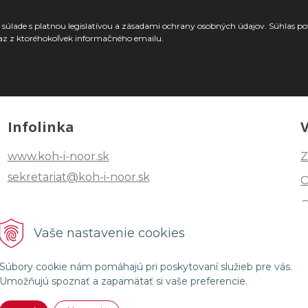
súlade s platnou legislatívou a zásadami ochrany osobných údajov. Súhlas po
az z ktoréhokoľvek informačného emailu.
Infolinka
www.koh-i-noor.sk
Z
sekretariat@koh-i-noor.sk
Tel: +421 2 40252101
Vaše nastavenie cookies
Fax: +421 2 44872870
Súbory cookie nám pomáhajú pri poskytovaní služieb pre vás.
Umožňujú spoznať a zapamätať si vaše preferencie.