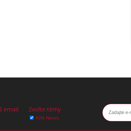
š email
Zvoľte témy
KIN-News