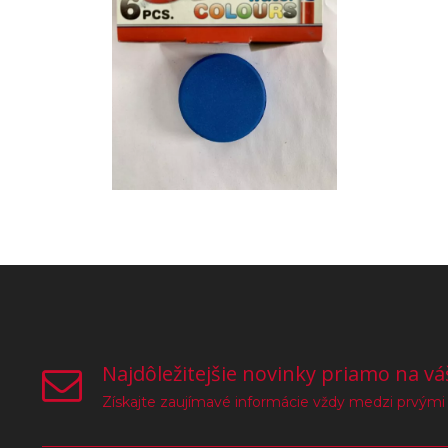
Najdôležitejšie novinky priamo na vá
Získajte zaujímavé informácie vždy medzi prvými