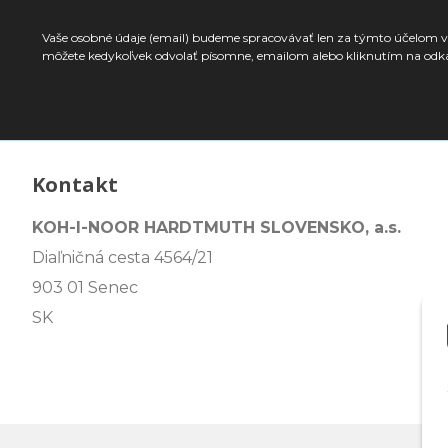
Vaše osobné údaje (email) budeme spracovávať len za týmto účelom v 
môžete kedykoľvek odvolať písomne, emailom alebo kliknutím na odk
Kontakt
KOH-I-NOOR HARDTMUTH SLOVENSKO, a.s.
Diaľničná cesta 4564/21
903 01 Senec
SK