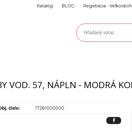
Katalóg
BLOG
Registrácia - Veľkoobc
Y VOD. 57, NÁPLN - MODRÁ K
Obj. čislo:
17281000000