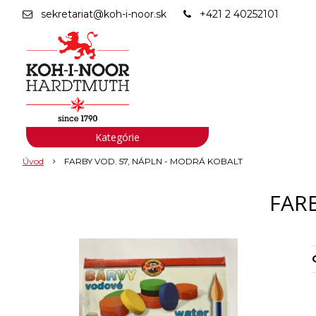
sekretariat@koh-i-noor.sk
+421 2 40252101
Kategórie
Úvod
FARBY VOD. 57, NÁPLN - MODRÁ KOBALT
FARB