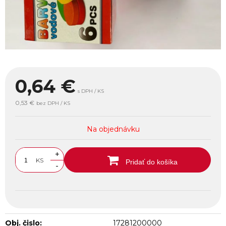
0,64
€
s DPH / KS
0,53 €
bez DPH / KS
Na objednávku
+
KS
Pridať do košíka
-
Obj. čislo:
17281200000