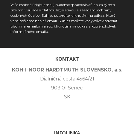
Vaše osobné údaje (email) budeme spracovávať len za týmto
účelom v súlade s platnou legislatívou a zásadami ochrany
osobných údajov. Súhlas potvrdíte kliknutím na odkaz, ktorý
vám pošleme na váš email. Súhlas môžete kedykoľvek odvolať
písomne, emailom alebo kliknutím na odkaz z ktoréhokoľvek
informačného emailu.
KONTAKT
KOH-I-NOOR HARDTMUTH SLOVENSKO, a.s.
Diaľničná cesta 4564/21
903 01 Senec
SK
INFOLINKA