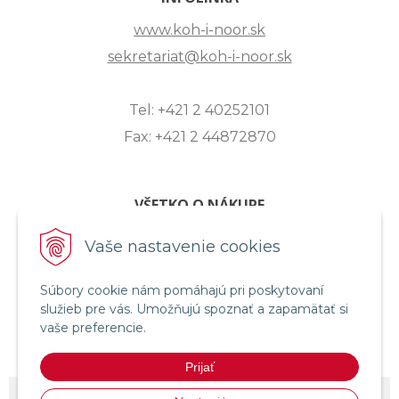
www.koh-i-noor.sk
sekretariat@koh-i-noor.sk
Tel: +421 2 40252101
Fax: +421 2 44872870
VŠETKO O NÁKUPE
ZASLANIE OTÁZKY
Vaše nastavenie cookies
O SPOLOČNOSTI
Súbory cookie nám pomáhajú pri poskytovaní
OBCHODNÉ PODMIENKY
služieb pre vás. Umožňujú spoznať a zapamätať si
REKLAMAČNÝ PORIADOK
vaše preferencie.
OCHRANA OSOBNÝCH ÚDAJOV
Prijať