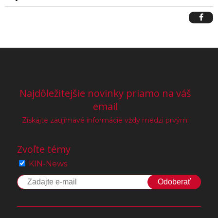
Najdôležitejšie novinky priamo na váš
email
Získajte zaujímavé informácie vždy medzi prvými
Zvoľte témy
KIN-News
Odoberať