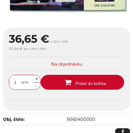
36,65
€
s DPH / SPR
30,54 €
bez DPH / SPR
Na objednávku
+
SPR
Pridať do košíka
-
Obj. čislo:
16160400000