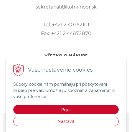
sekretariat@koh-i-noor.sk
Tel: +421 2 40252101
Fax: +421 2 44872870
VŠETKO O NÁKUPE
ZASLANIE OTÁZKY
Vaše nastavenie cookies
O SPOLOČNOSTI
Súbory cookie nám pomáhajú pri poskytovaní
OBCHODNÉ PODMIENKY
služieb pre vás. Umožňujú spoznať a zapamätať si
REKLAMAČNÝ PORIADOK
vaše preferencie.
OCHRANA OSOBNÝCH ÚDAJOV
Prijať
© 2026 KOH-I-NOOR HARDTMUTH SLOVENSKO •
NextShop
&
e-shop
Nastaviť
Pohoda Connector
by
NextCom s.r.o.