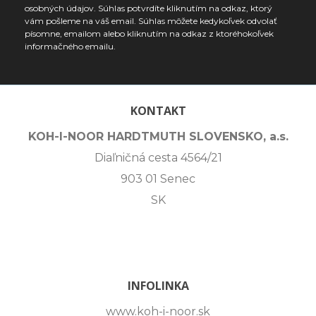
osobných údajov. Súhlas potvrdíte kliknutím na odkaz, ktorý
vám pošleme na váš email. Súhlas môžete kedykoľvek odvolať
písomne, emailom alebo kliknutím na odkaz z ktoréhokoľvek
informačného emailu.
KONTAKT
KOH-I-NOOR HARDTMUTH SLOVENSKO, a.s.
Diaľničná cesta 4564/21
903 01 Senec
SK
INFOLINKA
www.koh-i-noor.sk