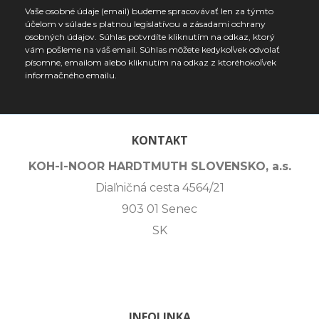
Vaše osobné údaje (email) budeme spracovávať len za týmto
účelom v súlade s platnou legislatívou a zásadami ochrany
osobných údajov. Súhlas potvrdíte kliknutím na odkaz, ktorý
vám pošleme na váš email. Súhlas môžete kedykoľvek odvolať
písomne, emailom alebo kliknutím na odkaz z ktoréhokoľvek
informačného emailu.
KONTAKT
KOH-I-NOOR HARDTMUTH SLOVENSKO, a.s.
Diaľničná cesta 4564/21
903 01 Senec
SK
INFOLINKA