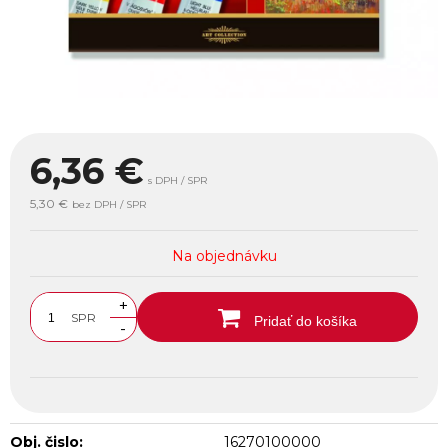
6,36
€
s DPH / SPR
5,30 €
bez DPH / SPR
Na objednávku
+
SPR
Pridať do košíka
-
Obj. čislo:
16270100000