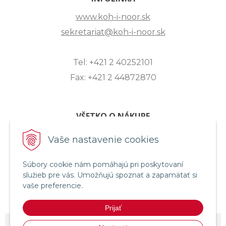
www.koh-i-noor.sk
sekretariat@koh-i-noor.sk
Tel: +421 2 40252101
Fax: +421 2 44872870
VŠETKO O NÁKUPE
ZASLANIE OTÁZKY
Vaše nastavenie cookies
O SPOLOČNOSTI
Súbory cookie nám pomáhajú pri poskytovaní
OBCHODNÉ PODMIENKY
služieb pre vás. Umožňujú spoznať a zapamätať si
REKLAMAČNÝ PORIADOK
vaše preferencie.
OCHRANA OSOBNÝCH ÚDAJOV
Prijať