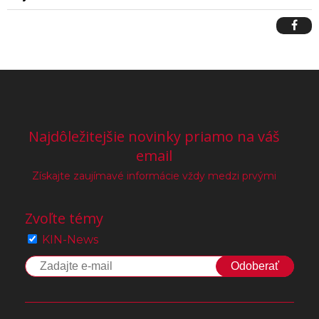
Najdôležitejšie novinky priamo na váš
email
Získajte zaujímavé informácie vždy medzi prvými
Zvoľte témy
KIN-News
Odoberať