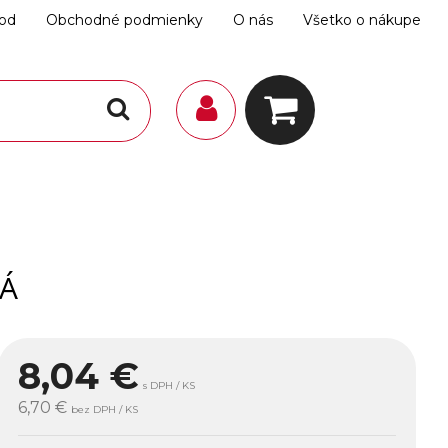
hod
Obchodné podmienky
O nás
Všetko o nákupe
LÁ
8,04
€
s DPH / KS
6,70 €
bez DPH / KS