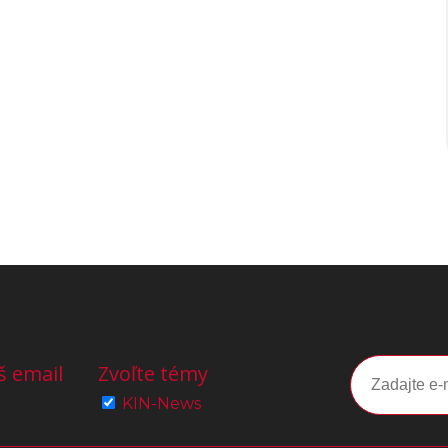
š email
Zvoľte témy
KIN-News