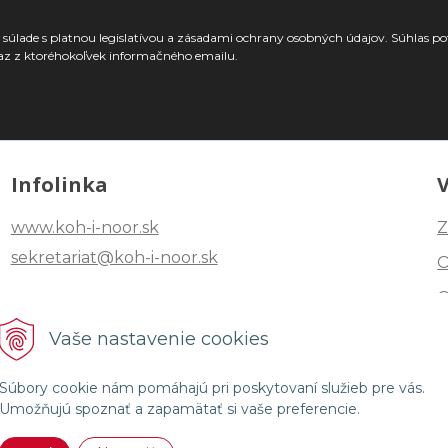
súlade s platnou legislatívou a zásadami ochrany osobných údajov. Súhlas po
az z ktoréhokoľvek informačného emailu.
Infolinka
www.koh-i-noor.sk
Z
sekretariat@koh-i-noor.sk
Tel: +421 2 40252101
Vaše nastavenie cookies
Fax: +421 2 44872870
Súbory cookie nám pomáhajú pri poskytovaní služieb pre vás.
Umožňujú spoznať a zapamätať si vaše preferencie.