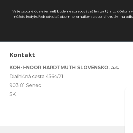
Vaše osobné údaje (email) budeme spracovávať len za týmto účelom v 
môžete kedykoľvek odvolať písomne, emailom alebo kliknutím na odk
Kontakt
KOH-I-NOOR HARDTMUTH SLOVENSKO, a.s.
Diaľničná cesta 4564/21
903 01 Senec
SK