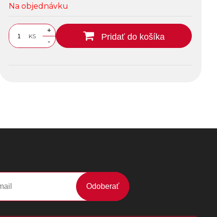
Na objednávku
+
Pridať do košíka
KS
-
Odoberať