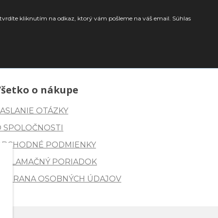
tvrdíte kliknutím na odkaz, ktorý vám pošleme na váš email. Súhlas
Všetko o nákupe
ASLANIE OTÁZKY
O SPOLOČNOSTI
OBCHODNÉ PODMIENKY
REKLAMAČNÝ PORIADOK
OCHRANA OSOBNÝCH ÚDAJOV