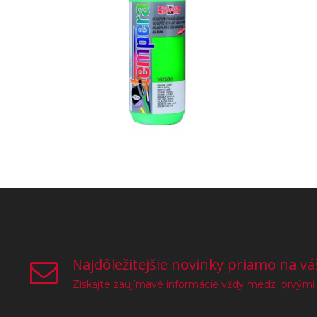
Najdôležitejšie novinky priamo na vá
Získajte zaujímavé informácie vždy medzi prvými