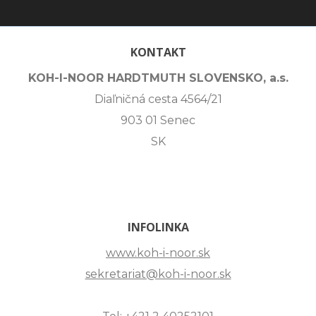
KONTAKT
KOH-I-NOOR HARDTMUTH SLOVENSKO, a.s.
Diaľničná cesta 4564/21
903 01 Senec
SK
INFOLINKA
www.koh-i-noor.sk
sekretariat@koh-i-noor.sk