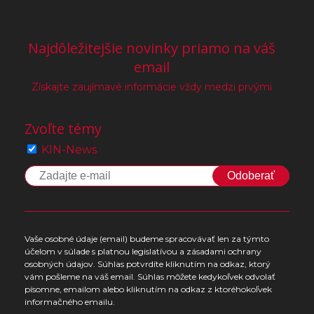
Najdôležitejšie novinky priamo na váš
email
Získajte zaujímavé informácie vždy medzi prvými
Zvoľte témy
KIN-News
Odoberať
Vaše osobné údaje (email) budeme spracovávať len za týmto
účelom v súlade s platnou legislatívou a zásadami ochrany
osobných údajov. Súhlas potvrdíte kliknutím na odkaz, ktorý
vám pošleme na váš email. Súhlas môžete kedykoľvek odvolať
písomne, emailom alebo kliknutím na odkaz z ktoréhokoľvek
informačného emailu.