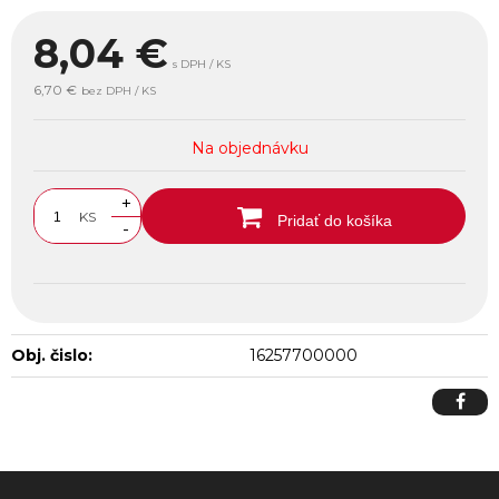
8,04
€
s DPH / KS
6,70 €
bez DPH / KS
Na objednávku
+
KS
Pridať do košíka
-
Obj. čislo:
16257700000