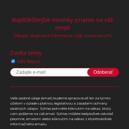
Najdôležitejšie novinky priamo na váš
email
Získajte zaujímavé informácie vždy medzi prvými
Zvoľte témy
KIN-News
Odoberať
Vaše osobné údaje (email) budeme spracovávať len za týmto
účelom v súlade s platnou legislatívou a zásadami ochrany
osobných údajov. Súhlas potvrdíte kliknutím na odkaz, ktorý
vám pošleme na váš email. Súhlas môžete kedykoľvek odvolať
písomne, emailom alebo kliknutím na odkaz z ktoréhokoľvek
informačného emailu.