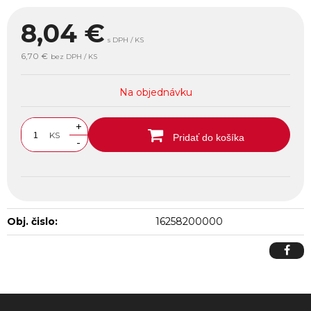
8,04
€
s DPH / KS
6,70 €
bez DPH / KS
Na objednávku
+
KS
Pridať do košíka
-
Obj. čislo:
16258200000