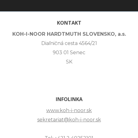
KONTAKT
KOH-I-NOOR HARDTMUTH SLOVENSKO, a.s.
Diaľničná cesta 4564/21
903 01 Senec
SK
INFOLINKA
www.koh-i-noor.sk
sekretariat@koh-i-noor.sk