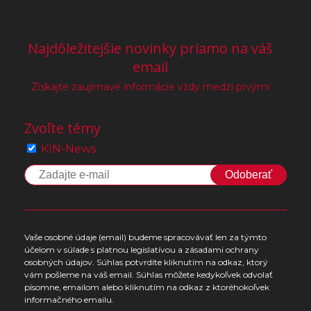
Najdôležitejšie novinky priamo na váš
email
Získajte zaujímavé informácie vždy medzi prvými
Zvoľte témy
KIN-News
Odoberať
Vaše osobné údaje (email) budeme spracovávať len za týmto
účelom v súlade s platnou legislatívou a zásadami ochrany
osobných údajov. Súhlas potvrdíte kliknutím na odkaz, ktorý
vám pošleme na váš email. Súhlas môžete kedykoľvek odvolať
písomne, emailom alebo kliknutím na odkaz z ktoréhokoľvek
informačného emailu.