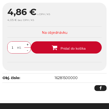
4,86
€
s DPH / KS
4,05 €
bez DPH / KS
Na objednávku
+
KS
Pridať do košíka
-
Obj. čislo:
16281500000