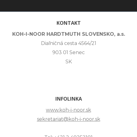
KONTAKT
KOH-I-NOOR HARDTMUTH SLOVENSKO, a.s.
Diaľničná cesta 4564/21
903 01 Senec
SK
INFOLINKA
www.koh-i-noor.sk
sekretariat@koh-i-noor.sk