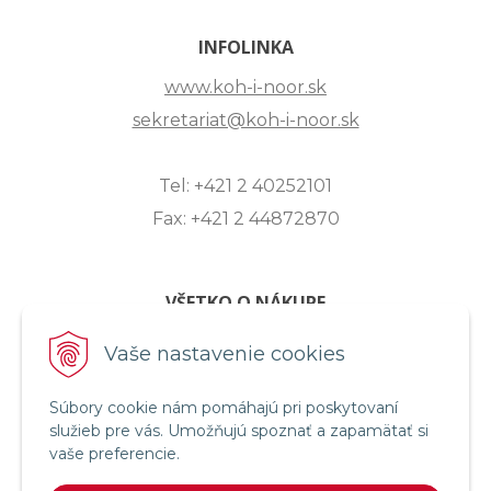
INFOLINKA
www.koh-i-noor.sk
sekretariat@koh-i-noor.sk
Tel: +421 2 40252101
Fax: +421 2 44872870
VŠETKO O NÁKUPE
ZASLANIE OTÁZKY
Vaše nastavenie cookies
O SPOLOČNOSTI
Súbory cookie nám pomáhajú pri poskytovaní
OBCHODNÉ PODMIENKY
služieb pre vás. Umožňujú spoznať a zapamätať si
REKLAMAČNÝ PORIADOK
vaše preferencie.
OCHRANA OSOBNÝCH ÚDAJOV