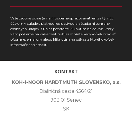
Vaše osobné údaje (email) budeme spracovávať len za týmto
účelom v súlade s platnou legislatívou a zásadami ochrany
osobných údajov. Súhlas potvrdíte kliknutím na odkaz, ktorý
vám pošleme na váš email. Súhlas môžete kedykoľvek odvolať
písomne, emailom alebo kliknutím na odkaz z ktoréhokoľvek
informačného emailu.
KONTAKT
KOH-I-NOOR HARDTMUTH SLOVENSKO, a.s.
Diaľničná cesta 4564/21
903 01 Senec
SK