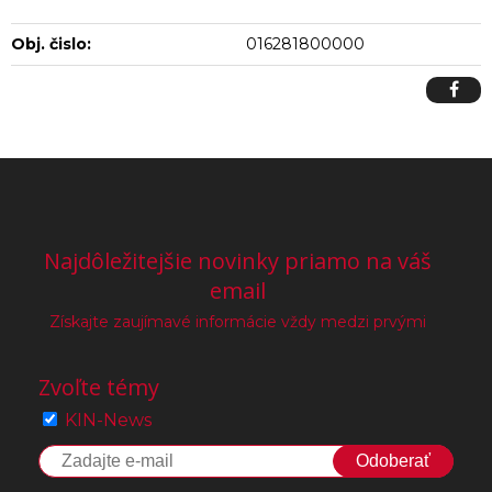
Obj. čislo:
016281800000
Najdôležitejšie novinky priamo na váš
email
Získajte zaujímavé informácie vždy medzi prvými
Zvoľte témy
KIN-News
Odoberať