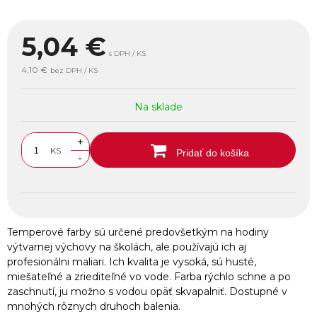
5,04
€
s DPH / KS
4,10 €
bez DPH / KS
Na sklade
+
KS
Pridať do košíka
-
Temperové farby sú určené predovšetkým na hodiny
výtvarnej výchovy na školách, ale používajú ich aj
profesionálni maliari. Ich kvalita je vysoká, sú husté,
miešateľné a zriediteľné vo vode. Farba rýchlo schne a po
zaschnutí, ju možno s vodou opäť skvapalniť. Dostupné v
mnohých rôznych druhoch balenia.