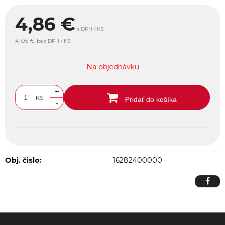
4,86
€
s DPH / KS
4,05 €
bez DPH / KS
Na objednávku
+
KS
Pridať do košíka
-
Obj. čislo:
16282400000