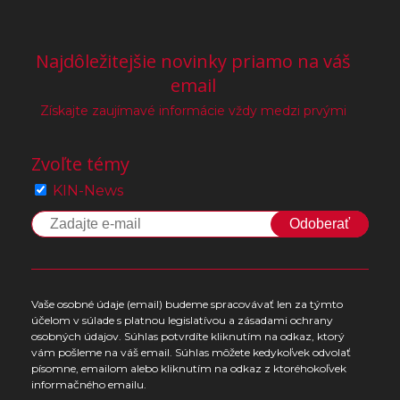
Najdôležitejšie novinky priamo na váš
email
Získajte zaujímavé informácie vždy medzi prvými
Zvoľte témy
KIN-News
Odoberať
Vaše osobné údaje (email) budeme spracovávať len za týmto
účelom v súlade s platnou legislatívou a zásadami ochrany
osobných údajov. Súhlas potvrdíte kliknutím na odkaz, ktorý
vám pošleme na váš email. Súhlas môžete kedykoľvek odvolať
písomne, emailom alebo kliknutím na odkaz z ktoréhokoľvek
informačného emailu.