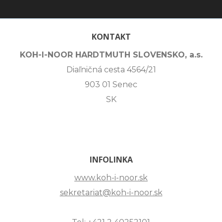
KONTAKT
KOH-I-NOOR HARDTMUTH SLOVENSKO, a.s.
Diaľničná cesta 4564/21
903 01 Senec
SK
INFOLINKA
www.koh-i-noor.sk
sekretariat@koh-i-noor.sk