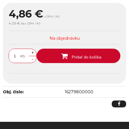
4,86
€
s DPH / KS
4,05 €
bez DPH / KS
Na objednávku
+
KS
Pridať do košíka
-
Obj. čislo:
16279800000