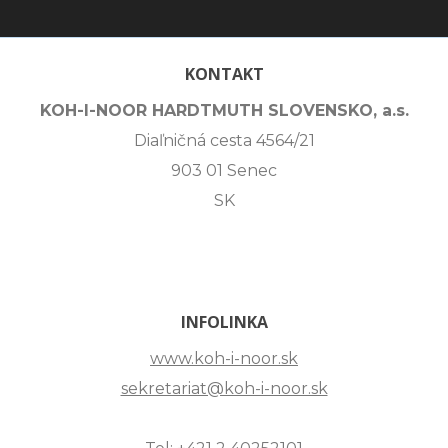
KONTAKT
KOH-I-NOOR HARDTMUTH SLOVENSKO, a.s.
Diaľničná cesta 4564/21
903 01 Senec
SK
INFOLINKA
www.koh-i-noor.sk
sekretariat@koh-i-noor.sk