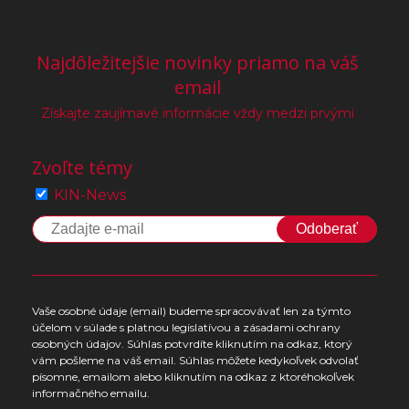
Najdôležitejšie novinky priamo na váš
email
Získajte zaujímavé informácie vždy medzi prvými
Zvoľte témy
KIN-News
Odoberať
Vaše osobné údaje (email) budeme spracovávať len za týmto
účelom v súlade s platnou legislatívou a zásadami ochrany
osobných údajov. Súhlas potvrdíte kliknutím na odkaz, ktorý
vám pošleme na váš email. Súhlas môžete kedykoľvek odvolať
písomne, emailom alebo kliknutím na odkaz z ktoréhokoľvek
informačného emailu.