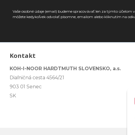
Vaše osobné údaje (email) budeme spracovávať len za týmto účelom v 
môžete kedykoľvek odvolať písomne, emailom alebo kliknutím na odk
Kontakt
KOH-I-NOOR HARDTMUTH SLOVENSKO, a.s.
Diaľničná cesta 4564/21
903 01 Senec
SK