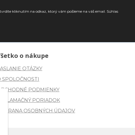
tvrdíte kliknutím na odkaz, ktorý vám pošleme na váš email. Súhlas
Všetko o nákupe
ASLANIE OTÁZKY
O SPOLOČNOSTI
OBCHODNÉ PODMIENKY
REKLAMAČNÝ PORIADOK
OCHRANA OSOBNÝCH ÚDAJOV