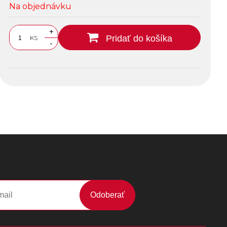
Na objednávku
+
Pridať do košíka
KS
-
Odoberať