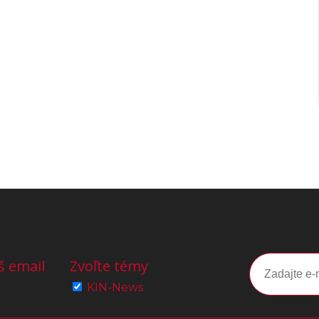
š email
Zvoľte témy
KIN-News