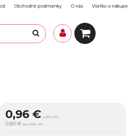
hod
Obchodné podmienky
O nás
Všetko o nákupe
.
0,96
€
s DPH / KS
0,80 €
bez DPH / KS