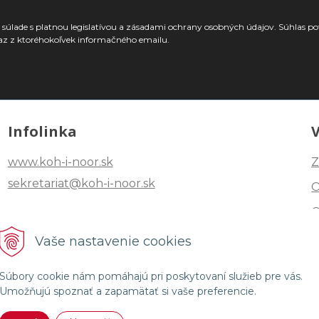
súlade s platnou legislatívou a zásadami ochrany osobných údajov. Súhlas po
az z ktoréhokoľvek informačného emailu.
Infolinka
www.koh-i-noor.sk
Z
sekretariat@koh-i-noor.sk
Tel: +421 2 40252101
Vaše nastavenie cookies
Fax: +421 2 44872870
Súbory cookie nám pomáhajú pri poskytovaní služieb pre vás.
Umožňujú spoznať a zapamätať si vaše preferencie.