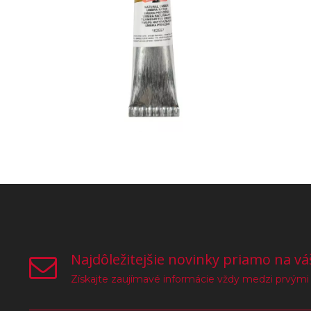
Najdôležitejšie novinky priamo na vá
Získajte zaujímavé informácie vždy medzi prvými