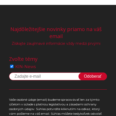
Najdôležitejšie novinky priamo na váš
email
Získajte zaujímavé informácie vždy medzi prvými
Zvoľte témy
KIN-News
Odoberať
Vaše osobné údaje (email) budeme spracovávať len za týmto
účelom v súlade s platnou legislatívou a zásadami ochrany
osobných údajov. Súhlas potvrdíte kliknutím na odkaz, ktorý
vám pošleme na váš email. Súhlas môžete kedykoľvek odvolať