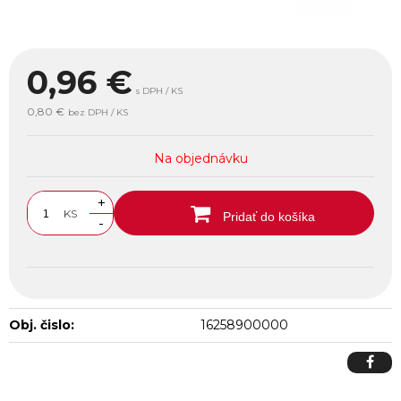
0,96
€
s DPH / KS
0,80 €
bez DPH / KS
Na objednávku
+
KS
Pridať do košíka
-
Obj. čislo:
16258900000