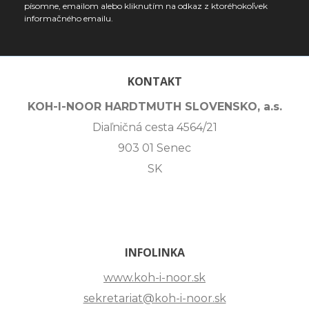
písomne, emailom alebo kliknutím na odkaz z ktoréhokoľvek
informačného emailu.
KONTAKT
KOH-I-NOOR HARDTMUTH SLOVENSKO, a.s.
Diaľničná cesta 4564/21
903 01 Senec
SK
INFOLINKA
www.koh-i-noor.sk
sekretariat@koh-i-noor.sk