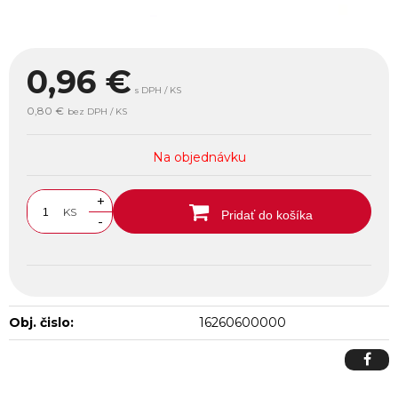
0,96
€
s DPH / KS
0,80 €
bez DPH / KS
Na objednávku
+
KS
Pridať do košíka
-
Obj. čislo:
16260600000