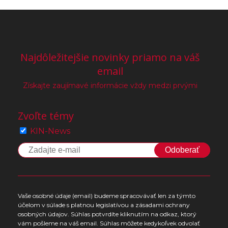
Najdôležitejšie novinky priamo na váš
email
Získajte zaujímavé informácie vždy medzi prvými
Zvoľte témy
KIN-News
Odoberať
Vaše osobné údaje (email) budeme spracovávať len za týmto
účelom v súlade s platnou legislatívou a zásadami ochrany
osobných údajov. Súhlas potvrdíte kliknutím na odkaz, ktorý
vám pošleme na váš email. Súhlas môžete kedykoľvek odvolať