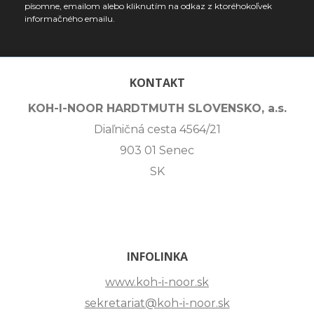
písomne, emailom alebo kliknutím na odkaz z ktoréhokoľvek
informačného emailu.
KONTAKT
KOH-I-NOOR HARDTMUTH SLOVENSKO, a.s.
Diaľničná cesta 4564/21
903 01 Senec
SK
INFOLINKA
www.koh-i-noor.sk
sekretariat@koh-i-noor.sk