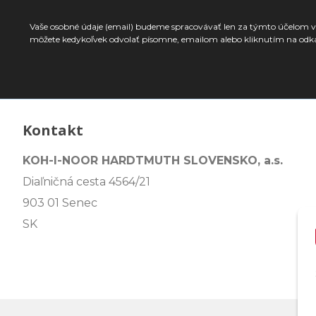
Vaše osobné údaje (email) budeme spracovávať len za týmto účelom v 
môžete kedykoľvek odvolať písomne, emailom alebo kliknutím na odk
Kontakt
KOH-I-NOOR HARDTMUTH SLOVENSKO, a.s.
Diaľničná cesta 4564/21
903 01 Senec
SK