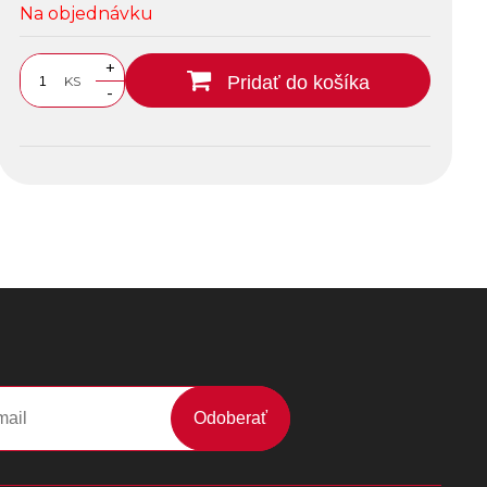
Na objednávku
+
Pridať do košíka
KS
-
Odoberať