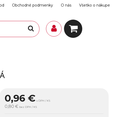
hod
Obchodné podmienky
O nás
Všetko o nákupe
NÁ
0,96
€
s DPH / KS
0,80 €
bez DPH / KS