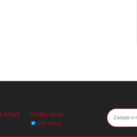
š email
Zvoľte témy
KIN-News