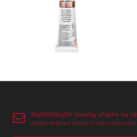
Najdôležitejšie novinky priamo na vá
Získajte zaujímavé informácie vždy medzi prvými