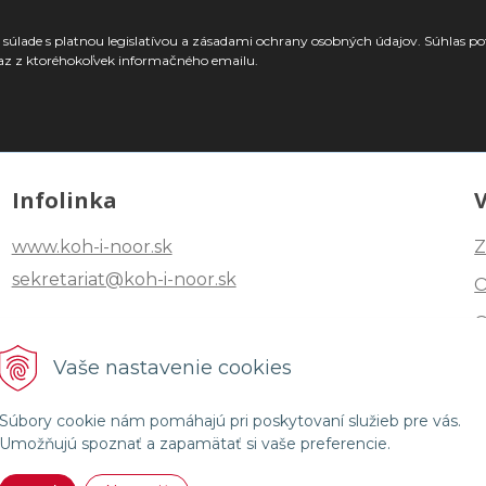
súlade s platnou legislatívou a zásadami ochrany osobných údajov. Súhlas po
az z ktoréhokoľvek informačného emailu.
Infolinka
www.koh-i-noor.sk
Z
sekretariat@koh-i-noor.sk
Tel: +421 2 40252101
Vaše nastavenie cookies
Fax: +421 2 44872870
Súbory cookie nám pomáhajú pri poskytovaní služieb pre vás.
Umožňujú spoznať a zapamätať si vaše preferencie.