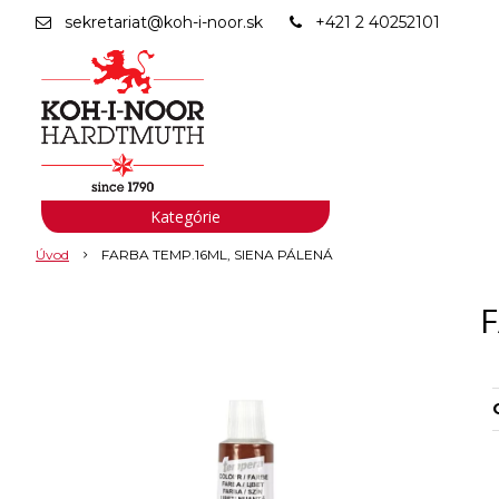
sekretariat@koh-i-noor.sk
+421 2 40252101
Kategórie
Úvod
FARBA TEMP.16ML, SIENA PÁLENÁ
F