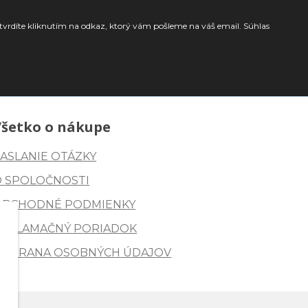
tvrdíte kliknutím na odkaz, ktorý vám pošleme na váš email. Súhlas
Všetko o nákupe
ASLANIE OTÁZKY
O SPOLOČNOSTI
OBCHODNÉ PODMIENKY
REKLAMAČNÝ PORIADOK
OCHRANA OSOBNÝCH ÚDAJOV