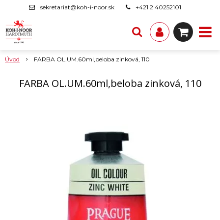
sekretariat@koh-i-noor.sk
+421 2 40252101
Úvod
FARBA OL.UM.60ml,beloba zinková, 110
FARBA OL.UM.60ml,beloba zinková, 110