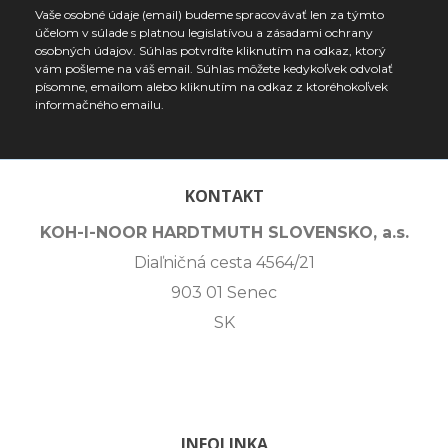
Vaše osobné údaje (email) budeme spracovávať len za týmto
účelom v súlade s platnou legislatívou a zásadami ochrany
osobných údajov. Súhlas potvrdíte kliknutím na odkaz, ktorý
vám pošleme na váš email. Súhlas môžete kedykoľvek odvolať
písomne, emailom alebo kliknutím na odkaz z ktoréhokoľvek
informačného emailu.
KONTAKT
KOH-I-NOOR HARDTMUTH SLOVENSKO, a.s.
Diaľničná cesta 4564/21
903 01 Senec
SK
INFOLINKA