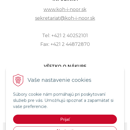
www.koh-i-noor.sk
sekretariat@koh-i-noor.sk
Tel: +421 2 40252101
Fax: +421 2 44872870
VŠETKO O NÁKUPE
ZASLANIE OTÁZKY
Vaše nastavenie cookies
O SPOLOČNOSTI
Súbory cookie nám pomáhajú pri poskytovaní
OBCHODNÉ PODMIENKY
služieb pre vás. Umožňujú spoznať a zapamätať si
REKLAMAČNÝ PORIADOK
vaše preferencie.
OCHRANA OSOBNÝCH ÚDAJOV
Prijať
© 2026 KOH-I-NOOR HARDTMUTH SLOVENSKO •
NextShop
&
e-shop