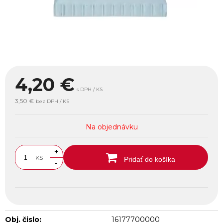
4,20
€
s DPH / KS
3,50 €
bez DPH / KS
Na objednávku
+
KS
Pridať do košíka
-
Obj. čislo:
16177700000