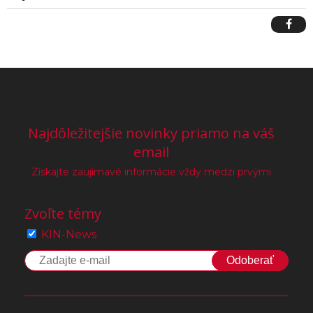
Najdôležitejšie novinky priamo na váš
email
Získajte zaujímavé informácie vždy medzi prvými
Zvoľte témy
KIN-News
Odoberať