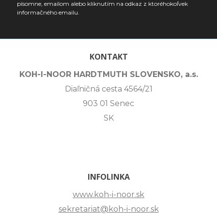
písomne, emailom alebo kliknutím na odkaz z ktoréhokoľvek
informačného emailu.
KONTAKT
KOH-I-NOOR HARDTMUTH SLOVENSKO, a.s.
Diaľničná cesta 4564/21
903 01 Senec
SK
INFOLINKA
www.koh-i-noor.sk
sekretariat@koh-i-noor.sk