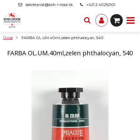
sekretariat@koh-i-noor.sk
+421 2 40252101
Úvod
FARBA OL.UM.40ml,zelen phthalocyan, 540
FARBA OL.UM.40ml,zelen phthalocyan, 540