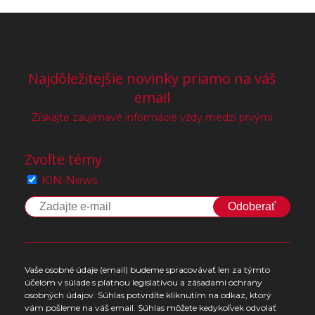
Najdôležitejšie novinky priamo na váš
email
Získajte zaujímavé informácie vždy medzi prvými
Zvoľte témy
KIN-News
Odoberať
Vaše osobné údaje (email) budeme spracovávať len za týmto
účelom v súlade s platnou legislatívou a zásadami ochrany
osobných údajov. Súhlas potvrdíte kliknutím na odkaz, ktorý
vám pošleme na váš email. Súhlas môžete kedykoľvek odvolať