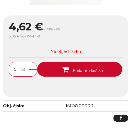
4,62
€
s DPH / KS
3,85 €
bez DPH / KS
Na objednávku
+
KS
Pridať do košíka
-
Obj. čislo:
16174700000