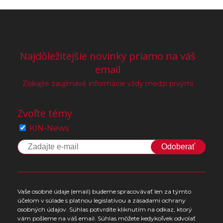
Najdôležitejšie novinky priamo na váš
email
Získajte zaujímavé informácie vždy medzi prvými
Zvoľte témy
KIN-News
Odoberať
Vaše osobné údaje (email) budeme spracovávať len za týmto
účelom v súlade s platnou legislatívou a zásadami ochrany
osobných údajov. Súhlas potvrdíte kliknutím na odkaz, ktorý
vám pošleme na váš email. Súhlas môžete kedykoľvek odvolať