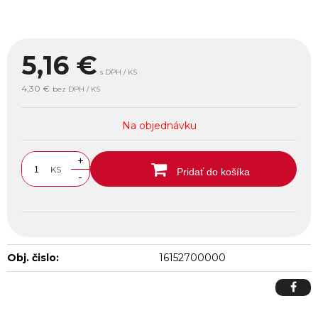
5,16
€
s DPH / KS
4,30 €
bez DPH / KS
Na objednávku
+
KS
Pridať do košíka
-
Obj. čislo:
16152700000