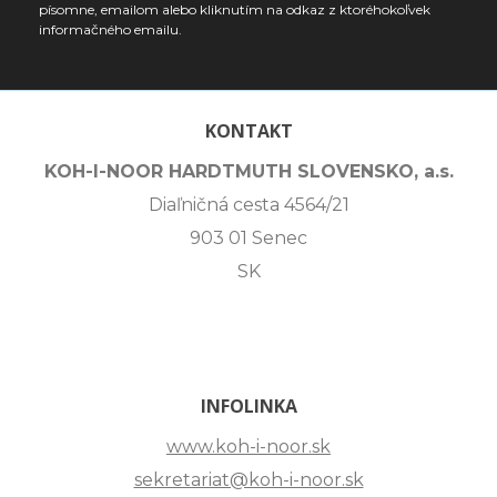
písomne, emailom alebo kliknutím na odkaz z ktoréhokoľvek
informačného emailu.
KONTAKT
KOH-I-NOOR HARDTMUTH SLOVENSKO, a.s.
Diaľničná cesta 4564/21
903 01 Senec
SK
INFOLINKA
www.koh-i-noor.sk
sekretariat@koh-i-noor.sk