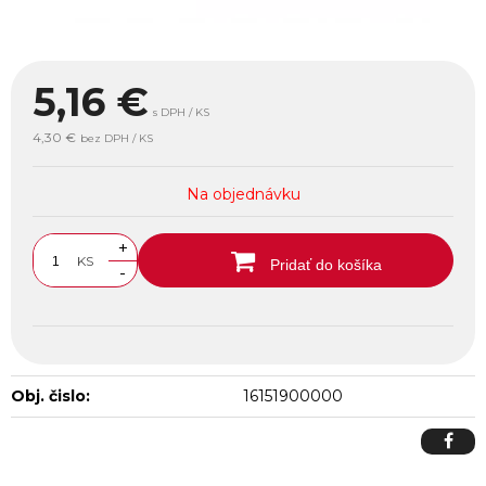
5,16
€
s DPH / KS
4,30 €
bez DPH / KS
Na objednávku
+
KS
Pridať do košíka
-
Obj. čislo:
16151900000