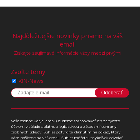
Najdôležitejšie novinky priamo na váš
email
Získajte zaujímavé informácie vždy medzi prvými
Zvoľte témy
KIN-News
Odoberať
Vaše osobné údaje (email) budeme spracovávať len za týmto
účelom v súlade s platnou legislatívou a zásadami ochrany
osobných údajov. Súhlas potvrdíte kliknutím na odkaz, ktorý
vám pošleme na váš email. Súhlas môžete kedykoľvek odvolať