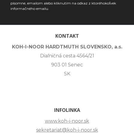
písomne, emailom alebo kliknutím na odkaz z ktoréhokoľvek
informačného emailu.
KONTAKT
KOH-I-NOOR HARDTMUTH SLOVENSKO, a.s.
Diaľničná cesta 4564/21
903 01 Senec
SK
INFOLINKA
www.koh-i-noor.sk
sekretariat@koh-i-noor.sk