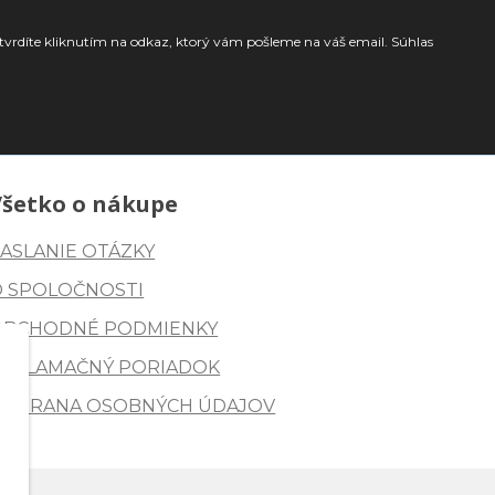
tvrdíte kliknutím na odkaz, ktorý vám pošleme na váš email. Súhlas
Všetko o nákupe
ASLANIE OTÁZKY
O SPOLOČNOSTI
OBCHODNÉ PODMIENKY
REKLAMAČNÝ PORIADOK
OCHRANA OSOBNÝCH ÚDAJOV