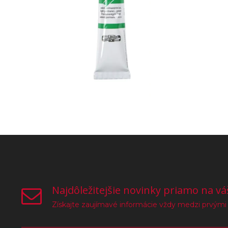
Najdôležitejšie novinky priamo na vá
Získajte zaujímavé informácie vždy medzi prvými