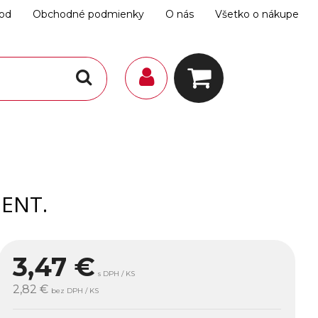
hod
Obchodné podmienky
O nás
Všetko o nákupe
ENT.
3,47
€
s DPH / KS
2,82 €
bez DPH / KS