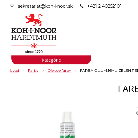
sekretariat@koh-i-noor.sk
+421 2 40252101
Kategórie
Úvod
Farby
Olejové farby
FARBA OL.UM.16ML, ZELEN P
FAR