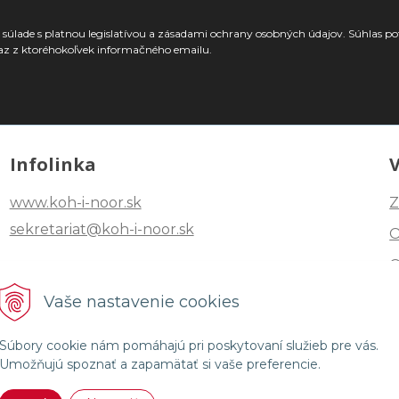
súlade s platnou legislatívou a zásadami ochrany osobných údajov. Súhlas po
az z ktoréhokoľvek informačného emailu.
Infolinka
www.koh-i-noor.sk
Z
sekretariat@koh-i-noor.sk
Tel: +421 2 40252101
Vaše nastavenie cookies
Fax: +421 2 44872870
Súbory cookie nám pomáhajú pri poskytovaní služieb pre vás.
Umožňujú spoznať a zapamätať si vaše preferencie.