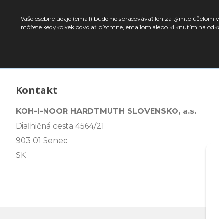
Vaše osobné údaje (email) budeme spracovávať len za týmto účelom v 
môžete kedykoľvek odvolať písomne, emailom alebo kliknutím na odk
Kontakt
KOH-I-NOOR HARDTMUTH SLOVENSKO, a.s.
Diaľničná cesta 4564/21
903 01 Senec
SK