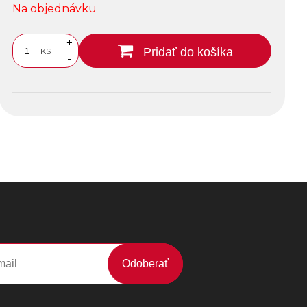
Na objednávku
+
Pridať do košíka
KS
-
Odoberať