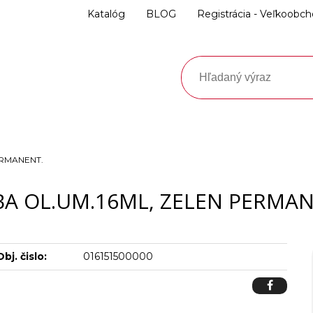
Katalóg
BLOG
Registrácia - Veľkoobc
ERMANENT.
BA OL.UM.16ML, ZELEN PERMAN
Obj. čislo:
016151500000