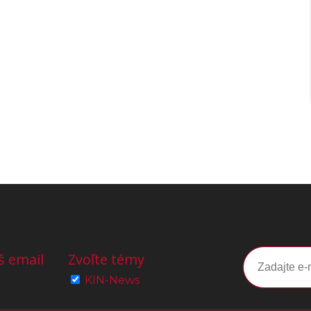
š email
Zvoľte témy
KIN-News