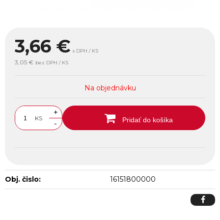
3,66
€
s DPH / KS
3,05 €
bez DPH / KS
Na objednávku
+
KS
Pridať do košíka
-
Obj. čislo:
16151800000