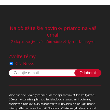
Najdôležitejšie novinky priamo na váš
email
Získajte zaujímavé informácie vždy medzi prvými
Zvoľte témy
KIN-News
Odoberať
Vaše osobné údaje (email) budeme spracovávať len za týmto
účelom v súlade s platnou legislatívou a zásadami ochrany
osobných údajov. Súhlas potvrdíte kliknutím na odkaz, ktorý
vám pošleme na váš email. Súhlas môžete kedykoľvek odvolať