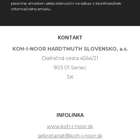
písomne, emailom alebo kliknutím na odkaz z ktoréhokoľvek
informačného emailu.
KONTAKT
KOH-I-NOOR HARDTMUTH SLOVENSKO, a.s.
Diaľničná cesta 4564/21
903 01 Senec
SK
INFOLINKA
www.koh-i-noor.sk
sekretariat@koh-i-noor.sk